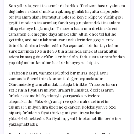
Son yıllarda, yeni tasarımlarla birlikte Trabzon hasırı yalnızca
düğünlerin süsü olmaktan çıkmış; günlük hayatta da popüler
bir kullanım alanı bulmuştur. Bilezik, kolye, küpe ve yüzük gibi
çeşitli modern tasarımlar, farklı yaş gruplarındaki insanlara
hitap etmeye başlamıştır. Trabzon hasırının üretim süreci
tamamen el emeğine dayanmaktadır. Altın, önce tel haline
getirilir, ardından laboratuvar analizlerinden geçirilerek
örücü kadınlara teslim edilir. Bu aşamada, bir haftayı bulan
süre zarfında 10 bin ile 50 bin arasında ilmek atılarak altın
adeta kumaş gibi örülür. Her bir ürün, farklı ustalar tarafından
yapıldığından, kendine has bir hikayeye sahiptir.
Trabzon hasırı, yalnızca kültürel bir miras değil, aynı
zamanda önemli bir ekonomik değer taşımaktadır.
Günümüzde gram altındaki artışla birlikte, Trabzon hasırı
setlerinin fiyatları milyon liraları bulmakta, özel tasarım
ürünler otomobil fiyatlarıyla yarışacak seviyelere
ulaşmaktadır. Yüksek gramajlı ve çok sıralı özel üretim
takımlar 1 milyon lira üzerine çıkarken, koleksiyon ve özel
sipariş ürünlerin fiyatı birkaç milyon liraya kadar
yükselebilmektedir. Bu fiyatlar, yeni bir otomobilin bedeline
yaklaşmaktadır.