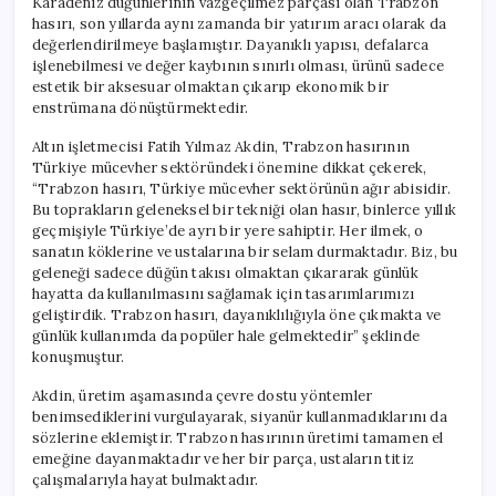
Karadeniz düğünlerinin vazgeçilmez parçası olan Trabzon
hasırı, son yıllarda aynı zamanda bir yatırım aracı olarak da
değerlendirilmeye başlamıştır. Dayanıklı yapısı, defalarca
işlenebilmesi ve değer kaybının sınırlı olması, ürünü sadece
estetik bir aksesuar olmaktan çıkarıp ekonomik bir
enstrümana dönüştürmektedir.
Altın işletmecisi Fatih Yılmaz Akdin, Trabzon hasırının
Türkiye mücevher sektöründeki önemine dikkat çekerek,
“Trabzon hasırı, Türkiye mücevher sektörünün ağır abisidir.
Bu toprakların geleneksel bir tekniği olan hasır, binlerce yıllık
geçmişiyle Türkiye’de ayrı bir yere sahiptir. Her ilmek, o
sanatın köklerine ve ustalarına bir selam durmaktadır. Biz, bu
geleneği sadece düğün takısı olmaktan çıkararak günlük
hayatta da kullanılmasını sağlamak için tasarımlarımızı
geliştirdik. Trabzon hasırı, dayanıklılığıyla öne çıkmakta ve
günlük kullanımda da popüler hale gelmektedir” şeklinde
konuşmuştur.
Akdin, üretim aşamasında çevre dostu yöntemler
benimsediklerini vurgulayarak, siyanür kullanmadıklarını da
sözlerine eklemiştir. Trabzon hasırının üretimi tamamen el
emeğine dayanmaktadır ve her bir parça, ustaların titiz
çalışmalarıyla hayat bulmaktadır.