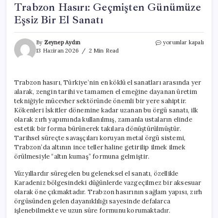
Trabzon Hasırı: Geçmişten Günümüze
Eşsiz Bir El Sanatı
Trabzon
By
Zeynep Aydın
yorumlar kapalı
Hasırı:
13 Haziran 2026
2 Min Read
Geçmişten
Günümüze
Eşsiz
Trabzon hasırı, Türkiye’nin en köklü el sanatları arasında yer
Bir
alarak, zengin tarihi ve tamamen el emeğine dayanan üretim
El
Sanatı
tekniğiyle mücevher sektöründe önemli bir yere sahiptir.
için
Kökenleri İskitler dönemine kadar uzanan bu örgü sanatı, ilk
olarak zırh yapımında kullanılmış, zamanla ustaların elinde
estetik bir forma bürünerek takılara dönüştürülmüştür.
Tarihsel süreçte savaşçıları koruyan metal örgü sistemi,
Trabzon’da altının ince teller haline getirilip ilmek ilmek
örülmesiyle “altın kumaş” formuna gelmiştir.
Yüzyıllardır süregelen bu geleneksel el sanatı, özellikle
Karadeniz bölgesindeki düğünlerde vazgeçilmez bir aksesuar
olarak öne çıkmaktadır. Trabzon hasırının sağlam yapısı, zırh
örgüsünden gelen dayanıklılığı sayesinde defalarca
işlenebilmekte ve uzun süre formunu korumaktadır.