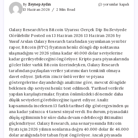
Galaxy
By
Zeynep Aydın
yorumlar kapalı
Research’ten
13 Haziran 2026
2 Min Read
Bitcoin
Uyarısı:
Gerçek
Galaxy Research’ten Bitcoin Uyarısı: Gerçek Dip Bu Seviyede
Dip
Görülebilir Posted on 13 Haziran 2026 13 Haziran 2026 by
Bu
Seviyede
Yusuf Arslan Galaxy Research tarafından yayımlanan yeni bir
Görülebilir
rapor, Bitcoin (BTC) fiyatının henüz döngü dip noktasına
için
ulaşmadığını ve 2026 yılına kadar 40.000 dolar seviyelerine
kadar gerileyebileceğini öngörüyor. Kripto para piyasalarında
gözler lider varlık Bitcoin üzerindeyken, Galaxy Research
tarafından paylaşılan veriler yatırımcıları temkinli olmaya
davet ediyor. Şirketin zincir üstü veriler ve piyasa
göstergelerine dayandırdığı analizine göre, mevcut döngüde
beklenen dip seviyesi henüz test edilmedi. Tarihsel verilerle
yapılan karşılaştırmalar, fiyatın önümüzdeki dönemde daha
düşük seviyeleri görebileceğine işaret ediyor. Analiz
kapsamında incelenen 13 farklı tarihsel dip göstergesinden şu
ana kadar yalnızca 4 tanesi sinyal verdi. Bu durum, piyasadaki
düşüş eğiliminin bir süre daha devam edebileceği ihtimalini
güçlendiriyor. Galaxy Research, ana senaryosunda Bitcoin
fiyatı için 2026 yılının sonlarına doğru 40.000 dolar ile 46.000
dolar aralığında bir taban fiyat öngörüyor. Ancak piyasada