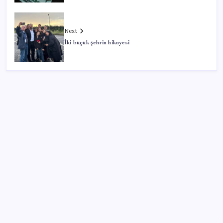
Next
İki buçuk şehrin hikayesi
SON YAZILAR
Savunma Sanayiinde Kritik Hamle! TEI ve TRMOTOR
Birleşiyor
ABD’de kısa vadeli enflasyon beklentisi geriledi