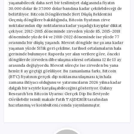
yaşanabilecek daha sert bir teslimiyet dalgasında fiyatın
30.000 dolar ile 37.000 dolar bandına kadar çekilebileceği de
belirtiliyor. Bitcoin Döngülerinde Sert Düşüş Beklentisi
Geçmiş döngülere bakıldığında, Bitcoin fiyatının zirve
noktalarından dip noktalarına kadar yaşadığı kayıplar dikkat
çekiyor. 2012-2015 döneminde zirveden yüzde 85, 2015-2018
döneminde yüzde 84 ve 2018-2022 döneminde ise yüzde 77
oranında bir düşüş yaşandı. Mevcut döngüde ise şu ana kadar
yaşanan yüzde 51’lik geri çekilme, tarihsel ortalamaların hala
gerisinde bulunuyor. Raporda yer alan verilere göre, önceki
döngülerde zirveden dibe ulaşma süresi ortalama 12 ile 13 ay
arasında değişiyordu. Mevcut süreçte ise zirveden bu yana
henüz 8 ay geçtiği görülüyor. Bu zamanlama farkı, Bitcoin
(BTC) fiyatının gerçek dip noktasına ulaşması için hala
zamana ihtiyacı olduğunu ve yatırımcıların 2026 yılına kadar
dalgalı bir seyirle karşılaşabileceğini gösteriyor. Galaxy
Research’ten Bitcoin Uyarısı: Gerçek Dip Bu Seviyede
Görülebilir isimli makale Fatih TAŞDEMİR tarafından
hazırlanmış ve koinbulteni.comda yayınlanmıştır.