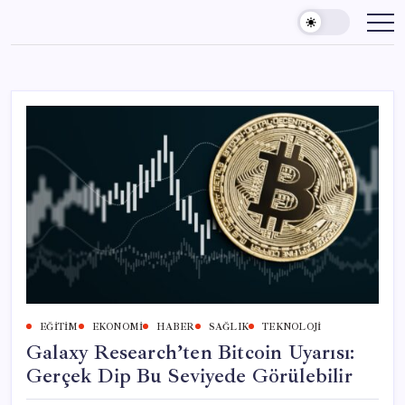
Skip
to
content
EĞITIM
EKONOMI
HABER
SAĞLIK
TEKNOLOJI
Galaxy Research’ten Bitcoin Uyarısı:
Gerçek Dip Bu Seviyede Görülebilir