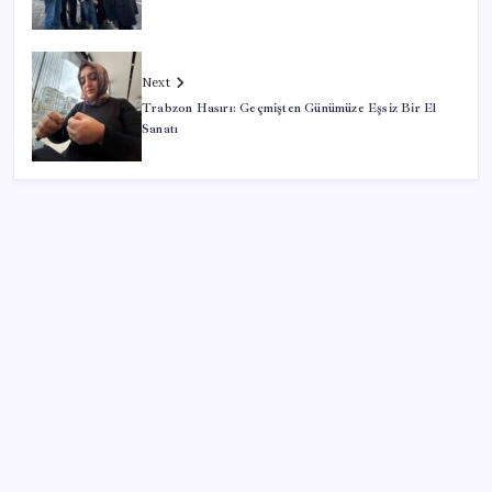
Next
Trabzon Hasırı: Geçmişten Günümüze Eşsiz Bir El
Sanatı
SON YAZILAR
Çin resti çekti, ABD şirketlerine kapıyı kapattı:
‘Başka seçeneğimiz kalmadı’