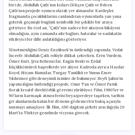
biri de, Abdullah Çatlı’nın kızları Gökçen Çatlı ve Selcen
Çatlı’nın projede oyuncu olarak yer almasıdır. Kardeşler,
fragmanda çocukluklarını canlandıran oyuncularla yan yana
gelerek geçmişle bugünü sembolik bir şekilde bir araya
getiriyor. Bu özel an, “Çatlı”nın sadece bir aksiyon hikâyesi
olmadığını, aynı zamanda aile bağları, hatıralar ve sadakatin
etkileyici bir dille anlatıldığını gösteriyor.
Yönetmenliğini Deniz Enyüksek’in üstlendiği yapımda, Vedat
İnceefe Abdullah Çatlı rolüyle dikkat çekerken, Eren Vurdem,
Ömer Kurt, Şiva Behrouzfar, Engin Benli ve Erdal
Küçükkömürcü başrollerde yer alıyor. Kadroda ayrıca Haydar
Koyel, Nizam Namidar, Turgay Tanülkü ve Yunus Emre
Yıldırımer gibi deneyimli isimler de bulunuyor. Seyfi Şahin’in
yapımcılığını üstlendiği projede, Onur Tan ve Ömer Faruk
Sorak kreatif direktörlük görevini yürütüyor. Film, 1980’ler ve
90’ların karmaşık atmosferini beyazperdeye taşırken, tarihin
gri alanlarında kalan bir dönemi gözlemci bir bakış açısıyla
sunmayı amaçlıyor. İlk film, A90 dağıtım şirketi aracılığıyla 20
Mart’ta Türkiye genelinde vizyona girecek.