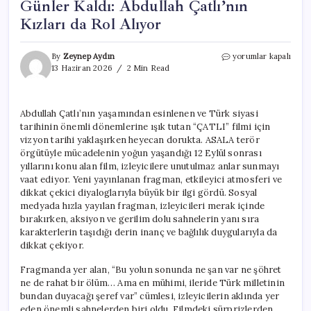
Günler Kaldı: Abdullah Çatlı’nın
Kızları da Rol Alıyor
“ÇATLI”
By
Zeynep Aydın
yorumlar kapalı
Filmi
13 Haziran 2026
2 Min Read
İçin
Vizyona
Sayılı
Abdullah Çatlı’nın yaşamından esinlenen ve Türk siyasi
Günler
tarihinin önemli dönemlerine ışık tutan “ÇATLI” filmi için
Kaldı:
Abdullah
vizyon tarihi yaklaşırken heyecan dorukta. ASALA terör
Çatlı’nın
örgütüyle mücadelenin yoğun yaşandığı 12 Eylül sonrası
Kızları
yıllarını konu alan film, izleyicilere unutulmaz anlar sunmayı
da
vaat ediyor. Yeni yayınlanan fragman, etkileyici atmosferi ve
Rol
dikkat çekici diyaloglarıyla büyük bir ilgi gördü. Sosyal
Alıyor
medyada hızla yayılan fragman, izleyicileri merak içinde
için
bırakırken, aksiyon ve gerilim dolu sahnelerin yanı sıra
karakterlerin taşıdığı derin inanç ve bağlılık duygularıyla da
dikkat çekiyor.
Fragmanda yer alan, “Bu yolun sonunda ne şan var ne şöhret
ne de rahat bir ölüm… Ama en mühimi, ileride Türk milletinin
bundan duyacağı şeref var” cümlesi, izleyicilerin aklında yer
eden önemli sahnelerden biri oldu. Filmdeki sürprizlerden