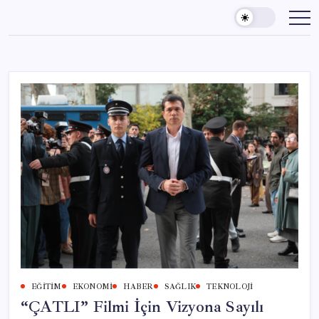
Skip
to
content
EĞITIM
EKONOMI
HABER
SAĞLIK
TEKNOLOJI
“ÇATLI” Filmi İçin Vizyona Sayılı