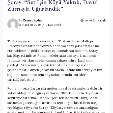
Şoray: “Set İçin Köyü Yaktık, Davul
Zurnayla Uğurlandık”
Türk
By
Zeynep Aydın
yorumlar kapalı
Sinemasının
13 Haziran 2026
1 Min Read
İkonu
Türkan
Şoray:
Türk sinemasının efsanevi ismi Türkan Şoray, Maltepe
“Set
Belediyesi tarafından düzenlenen yazar Yaşar Kemal anma
İçin
Köyü
etkinliklerinde dikkat çekici açıklamalarda bulundu. Şoray,
Yaktık,
katıldığı etkinlikte, Roman edebiyatından uyarlanan yeni
Davul
filminde yer alan köyün yanma sahnesinin arka planını
Zurnayla
paylaştı. “Amacımız, izleyiciyi o atmosferin içerisine
Uğurlandık”
çekebilmekti,” diyen Şoray, bu önemli sahnenin etkileyici bir
için
biçimde sunulması için köy sokaklarında lastiklerin
yakıldığını belirtti.
Romanın yüzyıllardır süregelen masal ve efsanelerle dolu bir
anlatı olduğunu vurgulayan Şoray, “Biz de o derin duyguyu
seyirciye aktarmak istedik” şeklinde konuştu. Duygu dolu
sahnenin gerçekliğini artırmak için köyde lastiklerin ateşe
verildiğini söyleyen Şoray, “Köyün gerçekten yanmadığını
göstermek için bu yöntemi kullandık. Lastikleri yakıp uzaktan