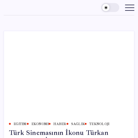
Skip
to
content
EĞITIM
EKONOMI
HABER
SAĞLIK
TEKNOLOJI
Türk Sinemasının İkonu Türkan