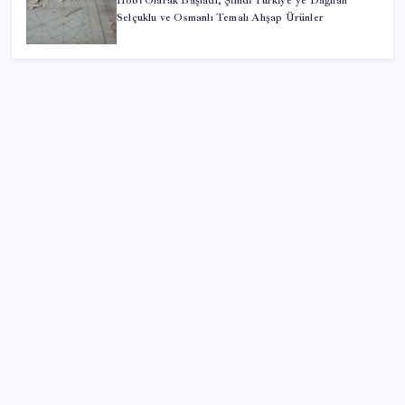
Hobi Olarak Başladı, Şimdi Türkiye’ye Dağılan
Selçuklu ve Osmanlı Temalı Ahşap Ürünler
SON YAZILAR
ABD’de kısa vadeli enflasyon beklentisi geriledi
Küresel gıda fiyatlarında alarm: 3,5 yılın zirvesi
görüldü
Butlan yönetiminden dikkat çeken ‘transfer’ yorumu:
‘Demek ki AK Parti, CHP’ye yaklaştı’
Togg Servis Noktası Sayısını Türkiye Genelinde 58’e