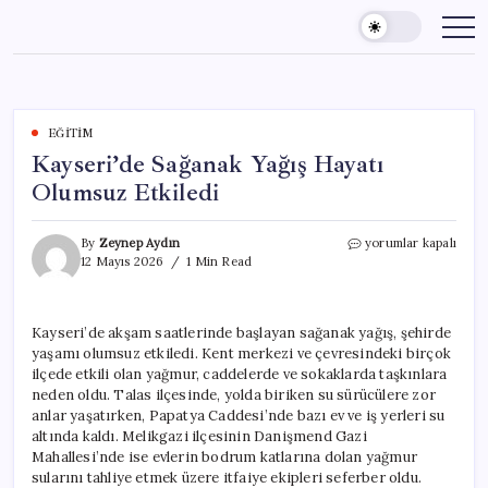
Skip
to
content
EĞITIM
Kayseri’de Sağanak Yağış Hayatı
Olumsuz Etkiledi
Kayseri’de
By
Zeynep Aydın
yorumlar kapalı
Sağanak
12 Mayıs 2026
1 Min Read
Yağış
Hayatı
Olumsuz
Kayseri’de akşam saatlerinde başlayan sağanak yağış, şehirde
Etkiledi
yaşamı olumsuz etkiledi. Kent merkezi ve çevresindeki birçok
için
ilçede etkili olan yağmur, caddelerde ve sokaklarda taşkınlara
neden oldu. Talas ilçesinde, yolda biriken su sürücülere zor
anlar yaşatırken, Papatya Caddesi’nde bazı ev ve iş yerleri su
altında kaldı. Melikgazi ilçesinin Danişmend Gazi
Mahallesi’nde ise evlerin bodrum katlarına dolan yağmur
sularını tahliye etmek üzere itfaiye ekipleri seferber oldu.