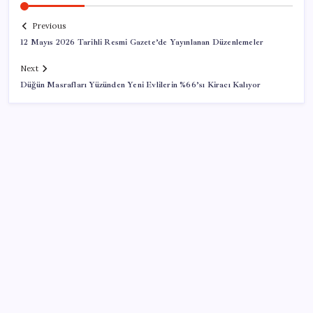
Previous
12 Mayıs 2026 Tarihli Resmi Gazete’de Yayınlanan Düzenlemeler
Next
Düğün Masrafları Yüzünden Yeni Evlilerin %66’sı Kiracı Kalıyor
SON YAZILAR
Savunma Sanayiinde Kritik Hamle! TEI ve TRMOTOR
Birleşiyor
ABD’de kısa vadeli enflasyon beklentisi geriledi