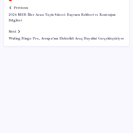
Previous
2026 MEB İller Arası Tayin Süreci: Başvuru Rehberi ve Kontenjan
Bilgileri
Next
Wuling Bingo Pro, Avrupa’nın Elektrikli Araç Hayalini Gerçekleştiriyor
SON YAZILAR
Savunma Sanayiinde Kritik Hamle! TEI ve TRMOTOR
Birleşiyor