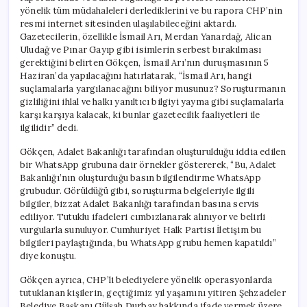
yönelik tüm müdahaleleri derlediklerini ve bu rapora CHP’nin
resmi internet sitesinden ulaşılabileceğini aktardı.
Gazetecilerin, özellikle İsmail Arı, Merdan Yanardağ, Alican
Uludağ ve Pınar Gayıp gibi isimlerin serbest bırakılması
gerektiğini belirten Gökçen, İsmail Arı’nın duruşmasının 5
Haziran’da yapılacağını hatırlatarak, “İsmail Arı, hangi
suçlamalarla yargılanacağını biliyor musunuz? Soruşturmanın
gizliliğini ihlal ve halkı yanıltıcı bilgiyi yayma gibi suçlamalarla
karşı karşıya kalacak, ki bunlar gazetecilik faaliyetleri ile
ilgilidir” dedi.
Gökçen, Adalet Bakanlığı tarafından oluşturulduğu iddia edilen
bir WhatsApp grubuna dair örnekler göstererek, “Bu, Adalet
Bakanlığı’nın oluşturduğu basın bilgilendirme WhatsApp
grubudur. Görüldüğü gibi, soruşturma belgeleriyle ilgili
bilgiler, bizzat Adalet Bakanlığı tarafından basına servis
ediliyor. Tutuklu ifadeleri cımbızlanarak alınıyor ve belirli
vurgularla sunuluyor. Cumhuriyet Halk Partisi İletişim bu
bilgileri paylaştığında, bu WhatsApp grubu hemen kapatıldı”
diye konuştu.
Gökçen ayrıca, CHP’li belediyelere yönelik operasyonlarda
tutuklanan kişilerin, geçtiğimiz yıl yaşamını yitiren Şehzadeler
Belediye Başkanı Gülşah Durbay hakkında ifade vermek üzere