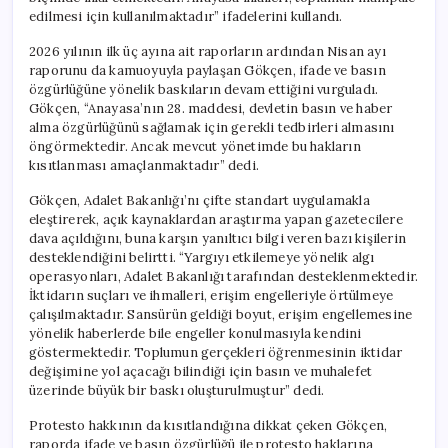
edilmesi için kullanılmaktadır” ifadelerini kullandı.
2026 yılının ilk üç ayına ait raporların ardından Nisan ayı
raporunu da kamuoyuyla paylaşan Gökçen, ifade ve basın
özgürlüğüne yönelik baskıların devam ettiğini vurguladı.
Gökçen, “Anayasa’nın 28. maddesi, devletin basın ve haber
alma özgürlüğünü sağlamak için gerekli tedbirleri almasını
öngörmektedir. Ancak mevcut yönetimde bu hakların
kısıtlanması amaçlanmaktadır” dedi.
Gökçen, Adalet Bakanlığı’nı çifte standart uygulamakla
eleştirerek, açık kaynaklardan araştırma yapan gazetecilere
dava açıldığını, buna karşın yanıltıcı bilgi veren bazı kişilerin
desteklendiğini belirtti. “Yargıyı etkilemeye yönelik algı
operasyonları, Adalet Bakanlığı tarafından desteklenmektedir.
İktidarın suçları ve ihmalleri, erişim engelleriyle örtülmeye
çalışılmaktadır. Sansürün geldiği boyut, erişim engellemesine
yönelik haberlerde bile engeller konulmasıyla kendini
göstermektedir. Toplumun gerçekleri öğrenmesinin iktidar
değişimine yol açacağı bilindiği için basın ve muhalefet
üzerinde büyük bir baskı oluşturulmuştur” dedi.
Protesto hakkının da kısıtlandığına dikkat çeken Gökçen,
raporda ifade ve basın özgürlüğü ile protesto haklarına