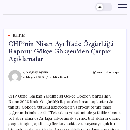
Skip
to
content
EĞITIM
CHP’nin Nisan Ayı İfade Özgürlüğü
Raporu: Gökçe Gökçen’den Çarpıcı
Açıklamalar
CHP’nin
By
Zeynep Aydın
yorumlar kapalı
Nisan
14 Mayıs 2026
2 Min Read
Ayı
İfade
Özgürlüğü
CHP Genel Başkan Yardımcısı Gökçe Gökçen, partisinin
Raporu:
Nisan 2026 İfade Özgürlüğü Raporu’nu basın toplantısıyla
Gökçe
Gökçen’den
tanıttı. Gökçen, tutuklu gazetecilerin serbest bırakılması
Çarpıcı
çağrısında bulunarak, “Tek adam yönetiminde yetkililer, basın
Açıklamalar
ve haber alma özgürlüğünü korumak yerine, bu hakların önüne
için
geçmek için çeşitli engeller koymakta ve anayasayı açık bir
biçimde ihlal etmektedir. Anayasa ihlalleri, toplumun manipüle