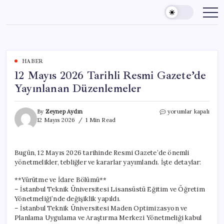
Skip
to
content
HABER
12 Mayıs 2026 Tarihli Resmi Gazete’de
Yayınlanan Düzenlemeler
12
By
Zeynep Aydın
yorumlar kapalı
Mayıs
12 Mayıs 2026
1 Min Read
2026
Tarihli
Resmi
Bugün, 12 Mayıs 2026 tarihinde Resmi Gazete’de önemli
Gazete’de
yönetmelikler, tebliğler ve kararlar yayımlandı. İşte detaylar:
Yayınlanan
Düzenlemeler
**Yürütme ve İdare Bölümü**
için
– İstanbul Teknik Üniversitesi Lisansüstü Eğitim ve Öğretim
Yönetmeliği’nde değişiklik yapıldı.
– İstanbul Teknik Üniversitesi Maden Optimizasyon ve
Planlama Uygulama ve Araştırma Merkezi Yönetmeliği kabul