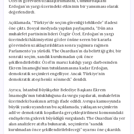
Özel’in görevden uzaklaştırılmasını, Cumhurbaşkanı
Erdoğan’ın yargı üzerindeki etkisinin bir yansıması olarak
değerlendirdi.
Açıklamada, “Türkiye’de seçim güvenliği tehlikede” ifadesi
öne çıktı. Sosyal medyada yapılan paylaşımda, “Dün ana
muhalefet partisinin lideri Özgür Özel, Erdoğan’ın yargı
üzerindeki hâkimiyetini gözler önüne seren bir kararla
görevinden uzaklaştırıldıktan sonra yağmura rağmen
Parlamento’ya yürüdü. The Guardian’ın da belirttiği gibi, bir
sonraki seçim, sandık kurulumadan çok önce
şekillendirilebilir. Özel’in maruz kaldığı yargı darbesinden
Ekrem İmamoğlu’nun tutuklanmasına kadar Erdoğan,
demokratik seçimleri engelliyor. Ancak Türkiye’nin
demokratik ateşi henüz sönmedi.” denildi.
Ayrıca, İstanbul Büyükşehir Belediye Başkanı Ekrem
İmamoğlu’nun tutukluluğuna da vurgu yapılarak, muhalefetin
üzerindeki baskının arttığı ifade edildi. Avrupa kamuoyunda
büyük yankı uyandıran bu açıklamada, yaklaşan seçimlerin
adil ve demokratik koşullarda gerçekleştirilmesi konusundaki
endişelerin giderek büyüdüğü vurgulandı. The Guardian’da yer
alan analizlere atıfta bulunarak, seçimlerin “sandık
kurulmadan önce şekillendirilebileceği” uyarısı öne çıkarıldı.