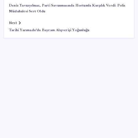
Deniz Yavuzyılmaz, Parti Savunmasında Hortumla Karşılık Verdi: Polis
Müdahalesi Sert Oldu
Next
Tarihi Yarımada’da Bayram Alışverişi Yoğunluğu
SON YAZILAR
Savunma Sanayiinde Kritik Hamle! TEI ve TRMOTOR
Birleşiyor
ABD’de kısa vadeli enflasyon beklentisi geriledi
Küresel gıda fiyatlarında alarm: 3,5 yılın zirvesi