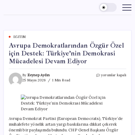
Skip
to
content
EĞITIM
Avrupa Demokratlarından Özgür Özel
için Destek: Türkiye’nin Demokrasi
Mücadelesi Devam Ediyor
Avrupa
By
Zeynep Aydın
yorumlar kapalı
Demokratlarından
25 Mayıs 2026
1 Min Read
Özgür
Özel
için
Destek:
Türkiye’nin
Demokrasi
Mücadelesi
Avrupa Demokrat Partisi (European Democrats), Türkiye’de
Devam
muhalefete yönelik artan yargı baskılarına dikkat çekerek
Ediyor
önemli bir paylaşımda bulundu. CHP Genel Başkanı Özgür
için