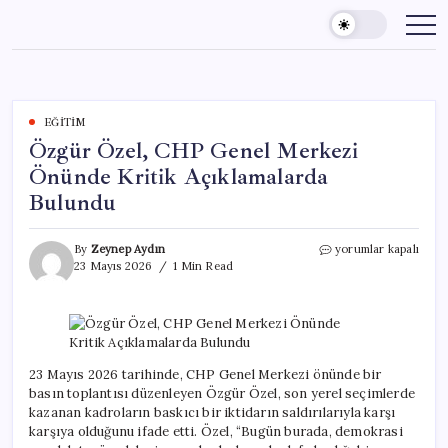
Skip
to
content
EĞITIM
Özgür Özel, CHP Genel Merkezi
Önünde Kritik Açıklamalarda
Bulundu
Özgür
By
Zeynep Aydın
yorumlar kapalı
Özel,
23 Mayıs 2026
1 Min Read
CHP
Genel
Merkezi
Önünde
Kritik
Açıklamalarda
23 Mayıs 2026 tarihinde, CHP Genel Merkezi önünde bir
Bulundu
basın toplantısı düzenleyen Özgür Özel, son yerel seçimlerde
için
kazanan kadroların baskıcı bir iktidarın saldırılarıyla karşı
karşıya olduğunu ifade etti. Özel, “Bugün burada, demokrasi