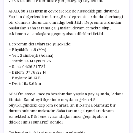
ve 8.6 kilometre derinlikte gerçekleştiği kaydedildi.
AFAD, bu sarsıntının çevre illerde de hissedildiğini duyurdu.
Yapılan değerlendirmelere göre, depremin ardından herhangi
bir olumsuz durumun olmadığı belirtildi. Depremin ardından
başlatılan saha tarama çalışmaları devam etmekte olup,
etkilenen vatandaşlara geçmiş olsun dilekleri iletildi.
Depremin detayları ise şu şekilde:
– Büyüklük: 4.9 (Mw)
– Yer: Saimbeyli (Adana)
– Tarih: 24 Mayıs 2026
– Saat: 04:26:51 TSİ
– Enlem: 37.76722 N
– Boylam: 36.13 E
– Derinlik: 8.6 km
AFAD’ın sosyal medya hesabından yapılan paylaşımda, “Adana
ilimizin Saimbeyli ilçesinde meydana gelen 4,9
büyüklüğündeki deprem sonrası, an itibarıyla olumsuz bir
durum bulunmamaktadır. Saha tarama çalışmaları devam
etmektedir. Etkilenen vatandaşlarımıza geçmiş olsun
dileklerimizi sunarız.” denildi.
Gelişmeleri takip etmeye devam edeceğiz.