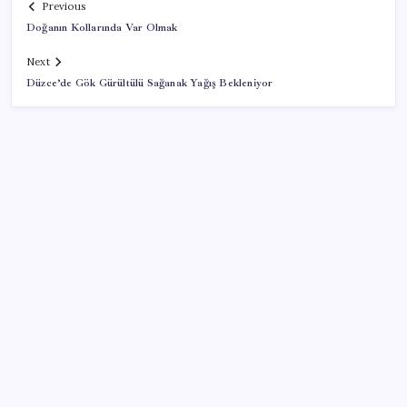
Previous
Doğanın Kollarında Var Olmak
Next
Düzce’de Gök Gürültülü Sağanak Yağış Bekleniyor
SON YAZILAR
Savunma Sanayiinde Kritik Hamle! TEI ve TRMOTOR
Birleşiyor
ABD’de kısa vadeli enflasyon beklentisi geriledi
Küresel gıda fiyatlarında alarm: 3,5 yılın zirvesi