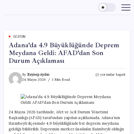
Skip
to
content
EĞITIM
Adana’da 4.9 Büyüklüğünde Deprem
Meydana Geldi: AFAD’dan Son
Durum Açıklaması
Adana’da
By
Zeynep Aydın
yorumlar kapalı
4.9
24 Mayıs 2026
1 Min Read
Büyüklüğünde
Deprem
Meydana
Geldi:
AFAD’dan
Son
24 Mayıs 2026 tarihinde, Afet ve Acil Durum Yönetimi
Durum
Başkanlığı (AFAD) tarafından yapılan açıklamada, Adana’nın
Açıklaması
Saimbeyli ilçesinde 4.9 büyüklüğünde bir deprem meydana
için
geldiği bildirildi. Depremin merkez üssünün Saimbeyli olduğu