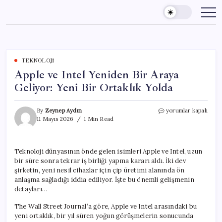
Skip
to
content
TEKNOLOJI
Apple ve Intel Yeniden Bir Araya
Geliyor: Yeni Bir Ortaklık Yolda
Apple
By
Zeynep Aydın
yorumlar kapalı
ve
11 Mayıs 2026
1 Min Read
Intel
Yeniden
Bir
Teknoloji dünyasının önde gelen isimleri Apple ve Intel, uzun
Araya
bir süre sonra tekrar iş birliği yapma kararı aldı. İki dev
Geliyor:
Yeni
şirketin, yeni nesil cihazlar için çip üretimi alanında ön
Bir
anlaşma sağladığı iddia ediliyor. İşte bu önemli gelişmenin
Ortaklık
detayları…
Yolda
için
The Wall Street Journal’a göre, Apple ve Intel arasındaki bu
yeni ortaklık, bir yıl süren yoğun görüşmelerin sonucunda