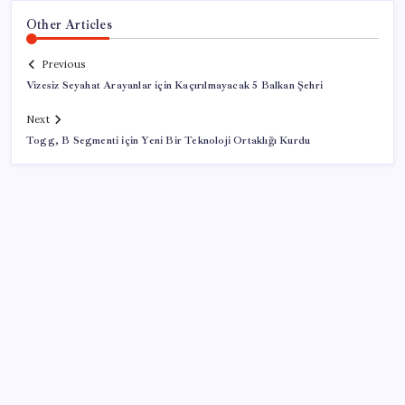
Other Articles
Previous
Vizesiz Seyahat Arayanlar için Kaçırılmayacak 5 Balkan Şehri
Next
Togg, B Segmenti için Yeni Bir Teknoloji Ortaklığı Kurdu
SON YAZILAR
Savunma Sanayiinde Kritik Hamle! TEI ve TRMOTOR
Birleşiyor