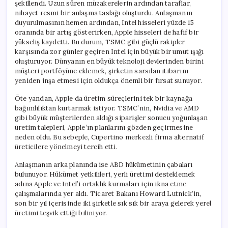
şekillendi. Uzun süren müzakerelerin ardından taraflar,
nihayet resmi bir anlaşma taslağı oluşturdu. Anlaşmanın
duyurulmasının hemen ardından, Intel hisseleri yüzde 15
oranında bir artış gösterirken, Apple hisseleri de hafif bir
yükseliş kaydetti. Bu durum, TSMC gibi güçlü rakipler
karşısında zor günler geçiren Intel için büyük bir umut ışığı
oluşturuyor. Dünyanın en büyük teknoloji devlerinden birini
müşteri portföyüne eklemek, şirketin sarsılan itibarını
yeniden inşa etmesi için oldukça önemli bir fırsat sunuyor.
Öte yandan, Apple da üretim süreçlerini tek bir kaynağa
bağımlılıktan kurtarmak istiyor. TSMC’nin, Nvidia ve AMD
gibi büyük müşterilerden aldığı siparişler sonucu yoğunlaşan
üretim talepleri, Apple’ın planlarını gözden geçirmesine
neden oldu. Bu sebeple, Cupertino merkezli firma alternatif
üreticilere yönelmeyi tercih etti.
Anlaşmanın arka planında ise ABD hükümetinin çabaları
bulunuyor. Hükümet yetkilileri, yerli üretimi desteklemek
adına Apple ve Intel’i ortaklık kurmaları için ikna etme
çalışmalarında yer aldı. Ticaret Bakanı Howard Lutnick’in,
son bir yıl içerisinde iki şirketle sık sık bir araya gelerek yerel
üretimi teşvik ettiği biliniyor.