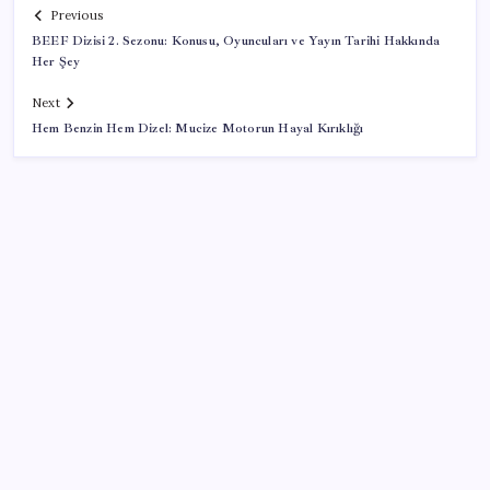
Previous
BEEF Dizisi 2. Sezonu: Konusu, Oyuncuları ve Yayın Tarihi Hakkında
Her Şey
Next
Hem Benzin Hem Dizel: Mucize Motorun Hayal Kırıklığı
SON YAZILAR
Savunma Sanayiinde Kritik Hamle! TEI ve TRMOTOR
Birleşiyor
ABD’de kısa vadeli enflasyon beklentisi geriledi