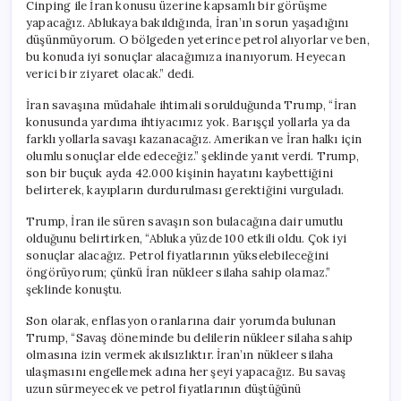
Cinping ile İran konusu üzerine kapsamlı bir görüşme
yapacağız. Ablukaya bakıldığında, İran’ın sorun yaşadığını
düşünmüyorum. O bölgeden yeterince petrol alıyorlar ve ben,
bu konuda iyi sonuçlar alacağımıza inanıyorum. Heyecan
verici bir ziyaret olacak.” dedi.
İran savaşına müdahale ihtimali sorulduğunda Trump, “İran
konusunda yardıma ihtiyacımız yok. Barışçıl yollarla ya da
farklı yollarla savaşı kazanacağız. Amerikan ve İran halkı için
olumlu sonuçlar elde edeceğiz.” şeklinde yanıt verdi. Trump,
son bir buçuk ayda 42.000 kişinin hayatını kaybettiğini
belirterek, kayıpların durdurulması gerektiğini vurguladı.
Trump, İran ile süren savaşın son bulacağına dair umutlu
olduğunu belirtirken, “Abluka yüzde 100 etkili oldu. Çok iyi
sonuçlar alacağız. Petrol fiyatlarının yükselebileceğini
öngörüyorum; çünkü İran nükleer silaha sahip olamaz.”
şeklinde konuştu.
Son olarak, enflasyon oranlarına dair yorumda bulunan
Trump, “Savaş döneminde bu delilerin nükleer silaha sahip
olmasına izin vermek akılsızlıktır. İran’ın nükleer silaha
ulaşmasını engellemek adına her şeyi yapacağız. Bu savaş
uzun sürmeyecek ve petrol fiyatlarının düştüğünü