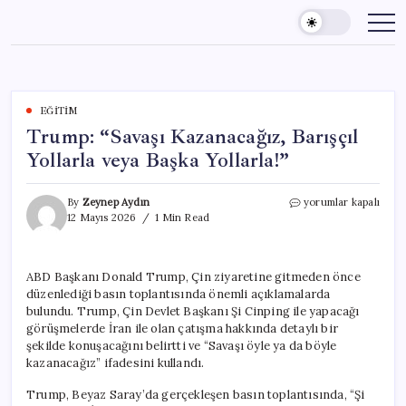
Skip
to
content
EĞITIM
Trump: “Savaşı Kazanacağız, Barışçıl
Yollarla veya Başka Yollarla!”
Trump:
By
Zeynep Aydın
yorumlar kapalı
“Savaşı
12 Mayıs 2026
1 Min Read
Kazanacağız,
Barışçıl
Yollarla
ABD Başkanı Donald Trump, Çin ziyaretine gitmeden önce
veya
düzenlediği basın toplantısında önemli açıklamalarda
Başka
Yollarla!”
bulundu. Trump, Çin Devlet Başkanı Şi Cinping ile yapacağı
için
görüşmelerde İran ile olan çatışma hakkında detaylı bir
şekilde konuşacağını belirtti ve “Savaşı öyle ya da böyle
kazanacağız” ifadesini kullandı.
Trump, Beyaz Saray’da gerçekleşen basın toplantısında, “Şi