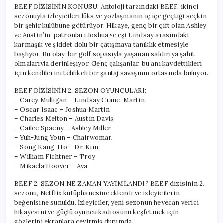
için
BEEF DİZİSİNİN KONUSU: Antoloji tarzındaki BEEF, ikinci
sezonuyla izleyicileri lüks ve yozlaşmanın iç içe geçtiği seçkin
bir şehir kulübüne götürüyor. Hikaye, genç bir çift olan Ashley
ve Austin’in, patronları Joshua ve eşi Lindsay arasındaki
karmaşık ve şiddet dolu bir çatışmaya tanıklık etmesiyle
başlıyor. Bu olay, bir golf sopasıyla yaşanan saldırıya şahit
olmalarıyla derinleşiyor. Genç çalışanlar, bu anı kaydettikleri
için kendilerini tehlikeli bir şantaj savaşının ortasında buluyor.
BEEF DİZİSİNİN 2. SEZON OYUNCULARI:
– Carey Mulligan – Lindsay Crane-Martin
– Oscar Isaac – Joshua Martin
– Charles Melton – Austin Davis
– Cailee Spaeny – Ashley Miller
– Yuh-Jung Youn – Chairwoman
– Song Kang-Ho – Dr. Kim
– William Fichtner – Troy
– Mikaela Hoover – Ava
BEEF 2. SEZON NE ZAMAN YAYIMLANDI? BEEF dizisinin 2.
sezonu, Netflix kütüphanesine eklendi ve izleyicilerin
beğenisine sunuldu. İzleyiciler, yeni sezonun heyecan verici
hikayesini ve güçlü oyuncu kadrosunu keşfetmek için
gözlerini ekranlara çevirmiş durumda.