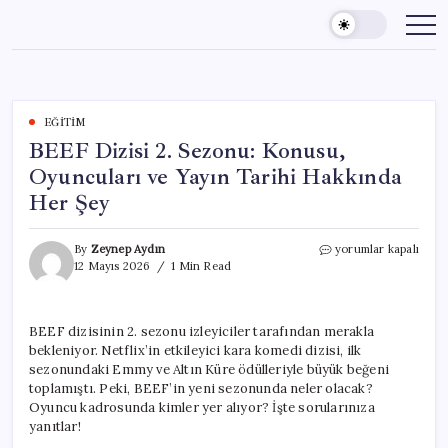
Skip
to
content
EĞITIM
BEEF Dizisi 2. Sezonu: Konusu,
Oyuncuları ve Yayın Tarihi Hakkında
Her Şey
BEEF
By
Zeynep Aydın
yorumlar kapalı
Dizisi
12 Mayıs 2026
1 Min Read
2.
Sezonu:
Konusu,
BEEF dizisinin 2. sezonu izleyiciler tarafından merakla
Oyuncuları
bekleniyor. Netflix’in etkileyici kara komedi dizisi, ilk
ve
Yayın
sezonundaki Emmy ve Altın Küre ödülleriyle büyük beğeni
Tarihi
toplamıştı. Peki, BEEF’in yeni sezonunda neler olacak?
Hakkında
Oyuncu kadrosunda kimler yer alıyor? İşte sorularınıza
Her
yanıtlar!
Şey