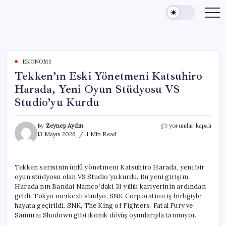
Skip
to
content
EKONOMI
Tekken’ın Eski Yönetmeni Katsuhiro
Harada, Yeni Oyun Stüdyosu VS
Studio’yu Kurdu
Tekken’ın
By
Zeynep Aydın
yorumlar kapalı
Eski
13 Mayıs 2026
1 Min Read
Yönetmeni
Katsuhiro
Harada,
Tekken serisinin ünlü yönetmeni Katsuhiro Harada, yeni bir
Yeni
oyun stüdyosu olan VS Studio’yu kurdu. Bu yeni girişim,
Oyun
Stüdyosu
Harada’nın Bandai Namco’daki 31 yıllık kariyerinin ardından
VS
geldi. Tokyo merkezli stüdyo, SNK Corporation iş birliğiyle
Studio’yu
hayata geçirildi. SNK, The King of Fighters, Fatal Fury ve
Kurdu
Samurai Shodown gibi ikonik dövüş oyunlarıyla tanınıyor.
için