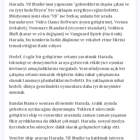
Harada, VS Studio’nun yapısının “geleneklerin dışına çıkan ve
en iyiyi hedefleyen” bir yaklaşım sergileyeceğini belirtti.
Stüdyonun ismi olan “VS” ise birkaç anlamı bir arada
barındırıyor: Video Game Software (oyun geliştirme), Versus
(rekabet), Visionary Standard (vizyoner standart), Volition
Shift (karar ve yön değişimi) ve Vanguard Spirit (öncü ruh).
Harada, bu isimlerin farklı düşünme ve rekabet etme fikrini
temsil ettiğini ifade ediyor.
Hedef, özgür bir geliştirme ortamı yaratmak Harada,
teknoloji ve deneyimi bir araya getirerek etkileyici oyunlar
üretmeyi amaçladıklarını vurguladı. Yeni stüdyonun açık bir
çalışma ortamı sunarak ekiplerin daha rahat çalışmasına
olanak tanımayı planladıklarını belirtti. Bu yaklaşımın nihai
hedefi, dünya genelindeki oyunculara daha iyi deneyimler
sunmak.
Bandai Namco sonrası dönemde Harada, Aralık ayında
şirketten ayrılacağını duyurmuştu. Tekken 8 sürecinde
geliştirici ekip ve oyuncular arasında zaman zaman yaşanan
fikir ayrılıklarına da dikkat çekmişti. Harada, sosyal medya
üzerinden bu süreçlere dahil olarak gelişmeleri takip etti.
Yeni bir ekip arayışı Harada, VS Studio’ya katılmak isteyen