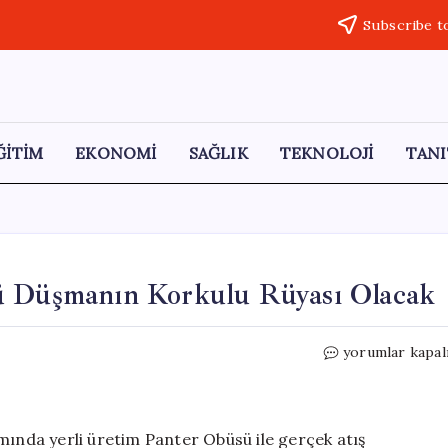
Subscribe t
ĞİTİM
EKONOMİ
SAĞLIK
TEKNOLOJİ
TANI
sü Düşmanın Korkulu Rüyası Olacak
Hızlı
yorumlar kapal
ve
Ölümcül:
Panter
Obüsü
mında yerli üretim Panter Obüsü ile gerçek atış