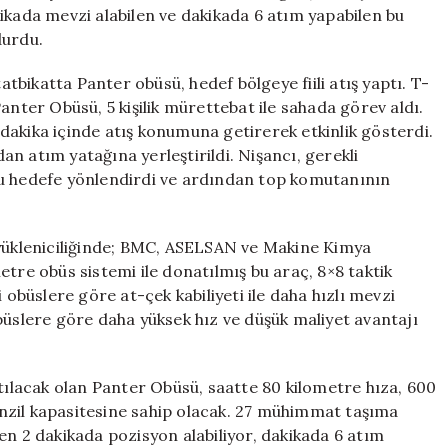
Düşmanın
ikada mevzi alabilen ve dakikada 6 atım yapabilen bu
Korkulu
durdu.
Rüyası
Olacak
tatbikatta Panter obüsü, hedef bölgeye fiili atış yaptı. T-
için
anter Obüsü, 5 kişilik mürettebat ile sahada görev aldı.
dakika içinde atış konumuna getirerek etkinlik gösterdi.
n atım yatağına yerleştirildi. Nişancı, gerekli
yu hedefe yönlendirdi ve ardından top komutanının
 yükleniciliğinde; BMC, ASELSAN ve Makine Kimya
imetre obüs sistemi ile donatılmış bu araç, 8×8 taktik
 obüslere göre at-çek kabiliyeti ile daha hızlı mevzi
büslere göre daha yüksek hız ve düşük maliyet avantajı
atılacak olan Panter Obüsü, saatte 80 kilometre hıza, 600
nzil kapasitesine sahip olacak. 27 mühimmat taşıma
en 2 dakikada pozisyon alabiliyor, dakikada 6 atım