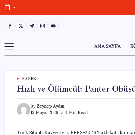
Skip
-
to
content
https://www.facebook.com/
https://twitter.com/
https://t.me/
https://www.instagram.com/
https://youtube.com/
ANA SAYFA
E
HABER
Hızlı ve Ölümcül: Panter Obü
By
Zeynep Aydın
13 Mayıs 2026
1 Min Read
Türk Silahlı Kuvvetleri, EFES-2026 Tatbikatı kapsa