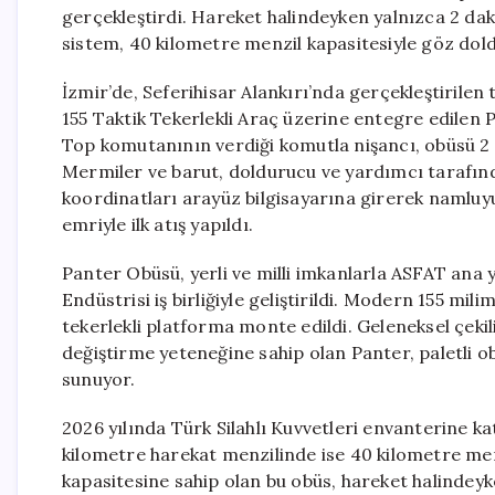
gerçekleştirdi. Hareket halindeyken yalnızca 2 dak
sistem, 40 kilometre menzil kapasitesiyle göz dol
İzmir’de, Seferihisar Alankırı’nda gerçekleştirilen 
155 Taktik Tekerlekli Araç üzerine entegre edilen P
Top komutanının verdiği komutla nişancı, obüsü 2 
Mermiler ve barut, doldurucu ve yardımcı tarafında
koordinatları arayüz bilgisayarına girerek namlu
emriyle ilk atış yapıldı.
Panter Obüsü, yerli ve milli imkanlarla ASFAT ana
Endüstrisi iş birliğiyle geliştirildi. Modern 155 mil
tekerlekli platforma monte edildi. Geleneksel çekili
değiştirme yeteneğine sahip olan Panter, paletli o
sunuyor.
2026 yılında Türk Silahlı Kuvvetleri envanterine k
kilometre harekat menzilinde ise 40 kilometre me
kapasitesine sahip olan bu obüs, hareket halindeyk