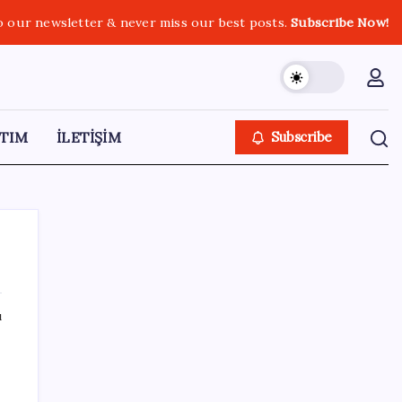
o our newsletter & never miss our best posts.
Subscribe Now!
TIM
İLETİŞİM
Subscribe
ı
SON YAZILAR
ABD’de kısa vadeli enflasyon beklentisi
geriledi