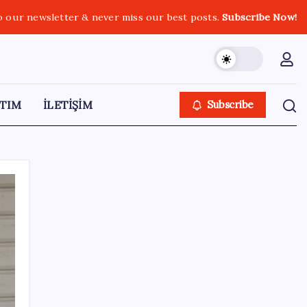
o our newsletter & never miss our best posts.
Subscribe Now!
TIM
İLETİŞİM
Subscribe
SON YAZILAR
Çin resti çekti, ABD şirketlerine kapıyı
kapattı: ‘Başka seçeneğimiz kalmadı’