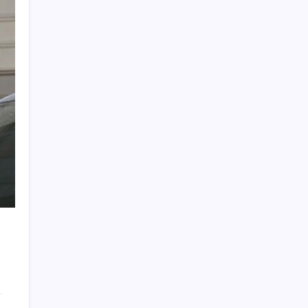
Diş çürüklerine mucize çözüm yolda
Yapay zeka (YZ), EiCrypto Bulut Bilişim
Gücüyle Derinlemesine Entegre Edilerek,
Türklerin Ayda 12.120 Dolar Pasif Gelir Elde
Etmelerine Kolayca Yardımcı Oluyor
Altın fiyatları ne zaman yükselecek? Dev
bankadan dikkat çeken tahmin
Parası olan da alamayabilir: Bu model
sadece 50 adet üretecek
Bakan Yumaklı duyurdu: 301 milyon liralık
destek ödemeleri bugün hesaplara yatıyor
500 bin liranın 32 günlük getirisi uçtu
Beyaz eşya ihracatı ve satışlarında daralma
sürüyor
Euro Bölgesi’nde bir yıldan uzun sürenin en
hızlı büyümesi