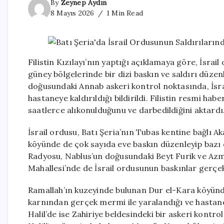
By
Zeynep Aydın
8 Mayıs 2026
1 Min Read
Filistin Kızılayı’nın yaptığı açıklamaya göre, İsrai
güney bölgelerinde bir dizi baskın ve saldırı düzen
doğusundaki Annab askeri kontrol noktasında, İsrail
hastaneye kaldırıldığı bildirildi. Filistin resmi ha
saatlerce alıkonulduğunu ve darbedildiğini aktardı
İsrail ordusu, Batı Şeria’nın Tubas kentine bağlı A
köyünde de çok sayıda eve baskın düzenleyip bazı dük
Radyosu, Nablus’un doğusundaki Beyt Furik ve Azm
Mahallesi’nde de İsrail ordusunun baskınlar gerçek
Ramallah’ın kuzeyinde bulunan Dur el-Kara köyünde, 
karnından gerçek mermi ile yaralandığı ve hastaneye
Halil’de ise Zahiriye beldesindeki bir askeri kontrol 