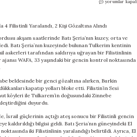
Batı
yorumlar kapal
Şeria’da
İsrail
Ordusunun
Saldırılarında
4
l ordusu akşam saatlerinde Batı Şeria’nın kuzey, orta ve
Filistinli
ledi. Batı Şeria’nın kuzeyinde bulunan Tulkerim kentinin
Yaralandı,
 askerleri tarafından saldırıya uğrayan bir Filistinlinin
2
Kişi
ber ajansı WAFA, 33 yaşındaki bir gencin kontrol noktasında
Gözaltına
.
Alındı
için
kabe beldesinde bir genci gözaltına alırken, Burkin
kanları kapatıp yolları bloke etti. Filistin’in Sesi
ut köyleri ile Tulkarem’in doğusundaki Zinnebe
leştirdiğini duyurdu.
İsrail güçlerinin açtığı ateş sonucu bir Filistinli gencin
 kaldırıldığı bilgisi geldi. Batı Şeria’nın güneyindeki El
noktasında iki Filistinlinin yaralandığı belirtildi. Ayrıca, El