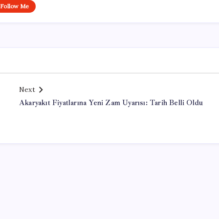
Follow Me
Next
Akaryakıt Fiyatlarına Yeni Zam Uyarısı: Tarih Belli Oldu
Office Lisans Satın Al