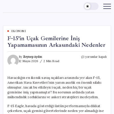
Skip
to
content
EKONOMI
F-15’in Uçak Gemilerine İniş
Yapamamasının Arkasındaki Nedenler
F-
By
Zeynep Aydın
yorumlar kapalı
15’in
12 Mayıs 2026
2 Min Read
Uçak
Gemilerine
İniş
Havacılığın en ikonik savaş uçakları arasında yer alan F-15,
Yapamamasının
Amerikan Hava Kuvvetleri’nin yarım asırlık en önemli silahı
Arkasındaki
Nedenler
olmuştur. Ancak bu etkileyici uçak, neden hiç bir uçak
için
gemisine iniş yapmamıştır? Bu sorunun ardında yatan
mühendislik zorluklarını ve askeri stratejileri inceleyelim.
F-15 Eagle, havada gösterdiği üstün performansıyla dikkat
çekerken, uçak gemisi güvertelerinde neden yer almadığı ise