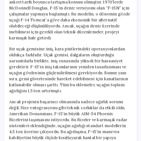
askeri tarih boyunca tartışma konusu olmuştur. 1970’lerde
McDonnell Douglas, F-15’in deniz versiyonu olan “F-15N” için
çalışmalar yapmaya başlamıştı. Bu modelin, o dönemin gözde
uçağı F-14 Tomcat’a göre daha ekonomik bir alternatif
olabileceği düşünülüyordu. Ancak, uçağın deniz üzerinde
inebilmesi için gerekli olan teknik düzenlemeler, projeyi
karmaşık hale getirdi.
Bir uçak gemisine iniş, kara pistlerindeki operasyonlardan
oldukça farklıdır. Uçak gemisi, dalgaların oluşturduğu
sarsıntılarla birlikte, iniş esnasında yüksek bir hassasiyet
gerektirir. F-15’in iniş takımlarının yeniden tasarlanması ve
uçağın gövdesinin güçlendirilmesi gerekiyordu. Bunun yanı
sıra, gemi güvertesinde hareket edebilmesi için kanatlarının
katlanabilir olması şarttı. Tüm bu eklemeler, uçağın toplam
ağırlığını 1,5 ton artırmıştı.
Ancak projenin başarısız olmasında sadece ağırlık sorunu
değil, füze entegrasyonu gibi teknik zorluklar da etkili oldu.
Amerikan Donanması, F-15’in büyük AIM-54 Phoenix
füzelerini taşımasını istiyordu. Bu füzeler ve karmaşık radar
sistemleri eklendiğinde, uçağın ağırlığı standart modellerin
4,5 ton üzerine çıkıyordu. Bu ağırlaşma, F-15’in manevra
kabiliyetini büyük ölçüde kısıtlayarak hantal bir yapıya