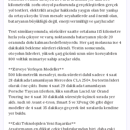
için
kilometrelik zorlu otoyol parkurunda gerçekleştirilen gerçek
yol testleri, elektrikli araçlar hakkında yaygın olan bir yanlışı
da ortaya koydu: Uzun mesafe seyahatlerde asıl önemli olan,
bataryanın büyüklüğü değil, enerji verimliliği ve şarj hızıdır!
Test simülasyonunda, sürücüler saatte ortalama 115 kilometre
hızla yola çıkıyor ve varış noktasında bataryanın yüzde 20
oranında dolu kalması hedefleniyordu. Her şarj molasına ise 4
dakikalık bekleme süreleri eklendi. Testin sonucunda,
otoyolun liderleri, yüksek şarj gücünü uzun süre koruyabilen
800 voltluk mimariye sahip araçlar oldu.
**Zirveye Yerleşen Modeller**
500 kilometrelik mesafeyi, mola süreleri dahil sadece 4 saat
28 dakikada tamamlayan Mercedes CLA 250+, bu testin lideri
olarak öne çıktı. Bunu 4 saat 29 dakikada tamamlayan
Porsche Taycan izlerken, lüks sınıftan Lucid Air Grand
Touring ise 4 saat 30 dakikalık süresiyle üçüncü sırada yer
aldı. Audi A6 Avant e-tron, Smart 5 ve XPeng G6 gibi diğer
modeller de 4 saat 35 dakikayı geçerek üst sıralarda kendine
yer buldu.
**Eski Teknolojiden Yeni Başarılar**
Araştırmanın en dikkat çekici bulgularından biri, daha eski