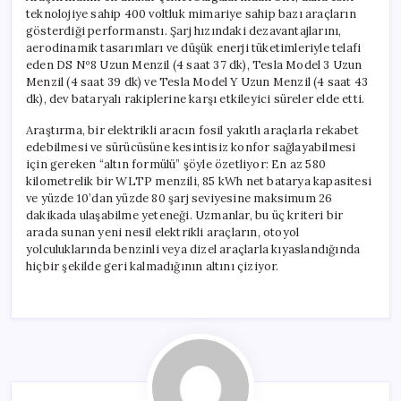
teknolojiye sahip 400 voltluk mimariye sahip bazı araçların
gösterdiği performanstı. Şarj hızındaki dezavantajlarını,
aerodinamik tasarımları ve düşük enerji tüketimleriyle telafi
eden DS Nº8 Uzun Menzil (4 saat 37 dk), Tesla Model 3 Uzun
Menzil (4 saat 39 dk) ve Tesla Model Y Uzun Menzil (4 saat 43
dk), dev bataryalı rakiplerine karşı etkileyici süreler elde etti.
Araştırma, bir elektrikli aracın fosil yakıtlı araçlarla rekabet
edebilmesi ve sürücüsüne kesintisiz konfor sağlayabilmesi
için gereken “altın formülü” şöyle özetliyor: En az 580
kilometrelik bir WLTP menzili, 85 kWh net batarya kapasitesi
ve yüzde 10’dan yüzde 80 şarj seviyesine maksimum 26
dakikada ulaşabilme yeteneği. Uzmanlar, bu üç kriteri bir
arada sunan yeni nesil elektrikli araçların, otoyol
yolculuklarında benzinli veya dizel araçlarla kıyaslandığında
hiçbir şekilde geri kalmadığının altını çiziyor.