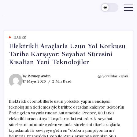
Skip
to
content
HABER
Elektrikli Araçlarla Uzun Yol Korkusu
Tarihe Karışıyor: Seyahat Süresini
Kısaltan Yeni Teknolojiler
Elektrikli
By
Zeynep Aydın
yorumlar kapalı
Araçlarla
17 Mayıs 2026
2 Min Read
Uzun
Yol
Korkusu
Elektrikli otomobillerle uzun yolculuk yapma endişesi,
Tarihe
teknolojinin ilerlemesiyle birlikte ortadan kalkıyor. Sektörün
Karışıyor:
Seyahat
önde gelen yayınlarından Automobile-Propre, 80 farklı
Süresini
elektrikli aracı otoyol koşullarında test ederek seyahat
Kısaltan
sürelerini minimize eden ve mola sürelerini dizel araçlarla
Yeni
kıyaslanabilir seviyeye getiren “otoban şampiyonlarını”
Teknolojiler
belirledi. Fransa’da Lyon ile Paris arasında yer alan 500