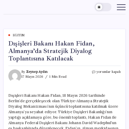
Skip
to
content
EĞITIM
Dışişleri Bakanı Hakan Fidan,
Almanya’da Stratejik Diyalog
Toplantısına Katılacak
Dışişleri
By
Zeynep Aydın
yorumlar kapalı
Bakanı
17 Mayıs 2026
1 Min Read
Hakan
Fidan,
Almanya’da
Dışişleri Bakanı Hakan Fidan, 18 Mayıs 2026 tarihinde
Stratejik
Berlin’de gerçekleşecek olan Türkiye-Almanya Stratejik
Diyalog
Toplantısına
Diyalog Mekanizması’nın üçüncü toplantısına katılmak üzere
Katılacak
Almanya’ya seyahat ediyor. Türkiye Dışişleri Bakanlığı’nın
için
yaptığı açıklamaya göre, bu önemli toplantı, Hakan Fidan ile
Almanya Federal Dışişleri Bakanı Johann David Wadephul’un
eş başkanlığında düzenlenecek. Fidan’ın, Alman mevkidaşının