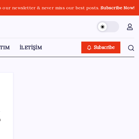
o our newsletter & never miss our best posts.
Subscribe Now!
TIM
İLETİŞİM
Subscribe
SON YAZILAR
ı
ABD’de kısa vadeli enflasyon beklentisi
geriledi