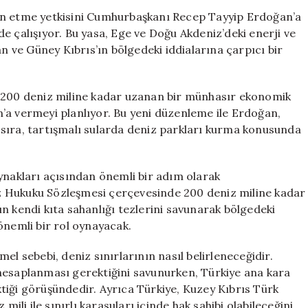
Yeniden
an etme yetkisini Cumhurbaşkanı Recep Tayyip Erdoğan’a
Şekillendirmey
e çalışıyor. Bu yasa, Ege ve Doğu Akdeniz’deki enerji ve
Hazırlanıyor
an ve Güney Kıbrıs’ın bölgedeki iddialarına çarpıcı bir
için
n 200 deniz miline kadar uzanan bir münhasır ekonomik
’a vermeyi planlıyor. Bu yeni düzenleme ile Erdoğan,
nı sıra, tartışmalı sularda deniz parkları kurma konusunda
ynakları açısından önemli bir adım olarak
niz Hukuku Sözleşmesi çerçevesinde 200 deniz miline kadar
n kendi kıta sahanlığı tezlerini savunarak bölgedeki
önemli bir rol oynayacak.
el sebebi, deniz sınırlarının nasıl belirleneceğidir.
hesaplanması gerektiğini savunurken, Türkiye ana kara
tiği görüşündedir. Ayrıca Türkiye, Kuzey Kıbrıs Türk
mili ile sınırlı karasuları içinde hak sahibi olabileceğini