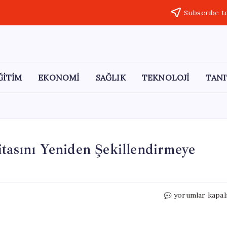
Subscribe t
ĞİTİM
EKONOMİ
SAĞLIK
TEKNOLOJİ
TANI
itasını Yeniden Şekillendirmeye
Türkiye,
yorumlar kapal
Akdeniz’in
Enerji
Haritasını