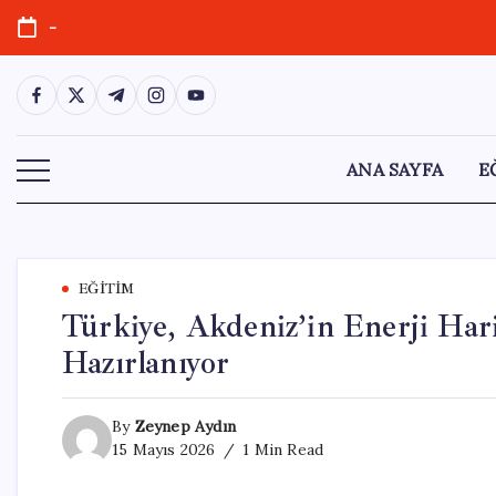
Skip
-
to
content
https://www.facebook.com/
https://twitter.com/
https://t.me/
https://www.instagram.com/
https://youtube.com/
ANA SAYFA
E
EĞITIM
Türkiye, Akdeniz’in Enerji Har
Hazırlanıyor
By
Zeynep Aydın
15 Mayıs 2026
1 Min Read