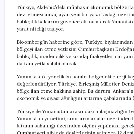
Türkiye, Akdeniz’deki münhasır ekonomik bölge il
devretmeyi amaçlayan yeni bir yasa taslağı üzerind
balıkçılık haklarını güvence altına alarak Yunanist
yanıt niteliği taşıyor.
Bloomberg’in haberine göre, Türkiye, kıyılarında
bölgeyi ilan etme yetkisini Cumhurbaşkanı Erdoğan
balıkçılık, madencilik ve sondaj faaliyetlerinin ya
da tam yetki sahibi olacak.
Yunanistan’a yönelik bu hamle, bölgedeki enerji ka
değerlendiriliyor. Türkiye, Birleşmiş Milletler De
bölge ilan etme hakkına sahip. Bu durum, Ankara’nı
ekonomik ve siyasi ağırlığını artırma çabalarında 
Türkiye ile Yunanistan arasındaki anlaşmazlığın tem
Yunanistan yönetimi, sınırların adalar üzerinden 
kıtanın sahanlığı üzerinden ölçüm yapılması gerek
Cumhuriyeti gibi ada devletlerinin yalnızca 12 deniz 