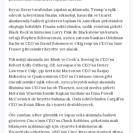
Beyaz Saray tarafından yapılan açıklamada, Trump’a eşlik
edecek iş heyetinin finans, teknoloji, havacılık ve ticaret
alanlarında faaliyet gösteren toplam 16 Amerikan şirketinden
oluştuğu belirtildi. Finans sektöründen, varlık yönetim şirketi
Black Rock’ın kurucusu Larry Fink ile Blackstone’un kurucu
ortağı Stephen Schwarzman, ayrıca yatırım bankası Goldman
Sachs’ın CEO’su David Solomon ve Citigroup’un CEO’su Jane
Fraser gibi isimler heyette yer alacak.
Teknoloji alanında ise Musk ve Cook’a, Boeing’in CEO’su
Robert Kelly Ortberg, GE Aerospace’in CEO’su Henry
Lawrence Culp, çip üreticisi Micron’un CEO’su Sanjay
Mehrotra ve Qualcomm’un CEO’su Cristiano Amon gibi
önemli isimler eşlik edecek. Ayrıca biyoteknoloji alanında
Illumina’nın CEO’su Jacob Thaysen, sosyal medya şirketi
Meta’nın Yönetim Kurulu Başkan Yardımcısı Dina Powell
McCormick de heyette bulunacak. Gıda sektöründen Cargill’in
CEO’su Brian Sikes da ziyareti destekleyecek.
Öte yandan, siber güvenlik ve yapay zeka alanında faaliyet
gösteren Cisco’nun CEO’su Chuck Robbins, şirketinin mali
bilançosu açıklanacağı için ziyarete katılamayacak.
Ziyaretteki şirketlerin, ABD’nin Çin’e ihracatını kontrol altına