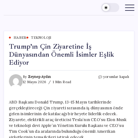
Skip
to
content
HABER
TEKNOLOJI
Trump’ın Çin Ziyaretine İş
Dünyasından Önemli İsimler Eşlik
Ediyor
Trump’ın
By
Zeynep Aydın
yorumlar kapalı
Çin
12 Mayıs 2026
1 Min Read
Ziyaretine
İş
Dünyasından
ABD Başkanı Donald Trump, 13-15 Mayıs tarihlerinde
Önemli
gerçekleştireceği Çin ziyareti sırasında iş dünyasının önde
İsimler
Eşlik
gelen isimlerinin de katılacağı bir heyete liderlik edecek.
Ediyor
Ziyarete, elektrikli araç üreticisi Tesla’nın CEO’su Elon Musk
için
ve teknoloji devi Apple’ın Yönetim Kurulu Başkanı ve CEO’su
Tim Cook’un da aralarında bulunduğu önemli Amerikan
şirketlerinin temsilcileri iştirak edecek.