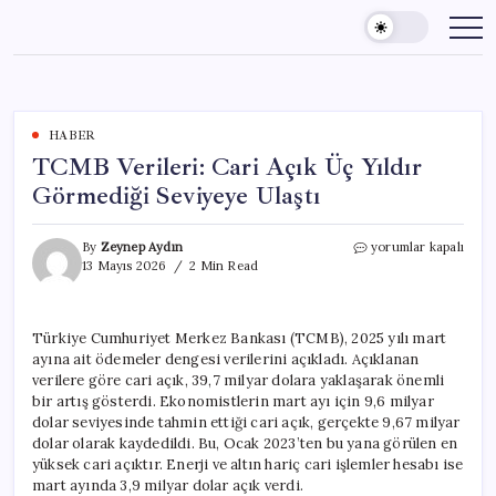
Skip
to
content
HABER
TCMB Verileri: Cari Açık Üç Yıldır
Görmediği Seviyeye Ulaştı
TCMB
By
Zeynep Aydın
yorumlar kapalı
Verileri:
13 Mayıs 2026
2 Min Read
Cari
Açık
Üç
Türkiye Cumhuriyet Merkez Bankası (TCMB), 2025 yılı mart
Yıldır
ayına ait ödemeler dengesi verilerini açıkladı. Açıklanan
Görmediği
Seviyeye
verilere göre cari açık, 39,7 milyar dolara yaklaşarak önemli
Ulaştı
bir artış gösterdi. Ekonomistlerin mart ayı için 9,6 milyar
için
dolar seviyesinde tahmin ettiği cari açık, gerçekte 9,67 milyar
dolar olarak kaydedildi. Bu, Ocak 2023’ten bu yana görülen en
yüksek cari açıktır. Enerji ve altın hariç cari işlemler hesabı ise
mart ayında 3,9 milyar dolar açık verdi.