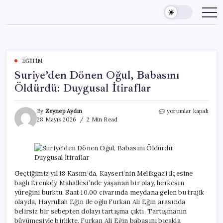
Skip
to
content
EĞITIM
Suriye’den Dönen Oğul, Babasını
Öldürdü: Duygusal İtiraflar
Suriye’den
By
Zeynep Aydın
yorumlar kapalı
Dönen
28 Mayıs 2026
2 Min Read
Oğul,
Babasını
Öldürdü:
Duygusal
İtiraflar
için
Geçtiğimiz yıl 18 Kasım’da, Kayseri’nin Melikgazi ilçesine
bağlı Erenköy Mahallesi’nde yaşanan bir olay, herkesin
yüreğini burktu. Saat 10.00 civarında meydana gelen bu trajik
olayda, Hayrullah Eğin ile oğlu Furkan Ali Eğin arasında
belirsiz bir sebepten dolayı tartışma çıktı. Tartışmanın
büyümesiyle birlikte, Furkan Ali Eğin babasını bıçakla