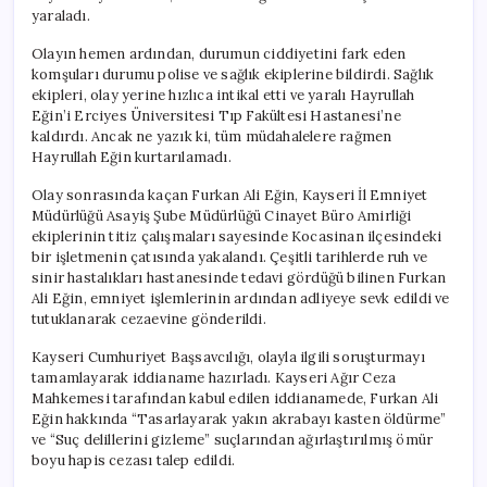
yaraladı.
Olayın hemen ardından, durumun ciddiyetini fark eden
komşuları durumu polise ve sağlık ekiplerine bildirdi. Sağlık
ekipleri, olay yerine hızlıca intikal etti ve yaralı Hayrullah
Eğin’i Erciyes Üniversitesi Tıp Fakültesi Hastanesi’ne
kaldırdı. Ancak ne yazık ki, tüm müdahalelere rağmen
Hayrullah Eğin kurtarılamadı.
Olay sonrasında kaçan Furkan Ali Eğin, Kayseri İl Emniyet
Müdürlüğü Asayiş Şube Müdürlüğü Cinayet Büro Amirliği
ekiplerinin titiz çalışmaları sayesinde Kocasinan ilçesindeki
bir işletmenin çatısında yakalandı. Çeşitli tarihlerde ruh ve
sinir hastalıkları hastanesinde tedavi gördüğü bilinen Furkan
Ali Eğin, emniyet işlemlerinin ardından adliyeye sevk edildi ve
tutuklanarak cezaevine gönderildi.
Kayseri Cumhuriyet Başsavcılığı, olayla ilgili soruşturmayı
tamamlayarak iddianame hazırladı. Kayseri Ağır Ceza
Mahkemesi tarafından kabul edilen iddianamede, Furkan Ali
Eğin hakkında “Tasarlayarak yakın akrabayı kasten öldürme”
ve “Suç delillerini gizleme” suçlarından ağırlaştırılmış ömür
boyu hapis cezası talep edildi.