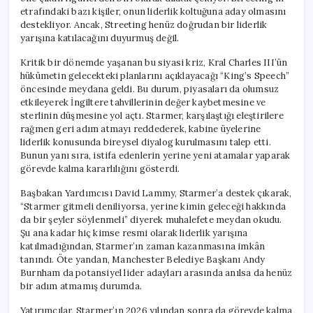
etrafındaki bazı kişiler, onun liderlik koltuğuna aday olmasını
destekliyor. Ancak, Streeting henüz doğrudan bir liderlik
yarışına katılacağını duyurmuş değil.
Kritik bir dönemde yaşanan bu siyasi kriz, Kral Charles III’ün
hükümetin gelecekteki planlarını açıklayacağı “King’s Speech”
öncesinde meydana geldi. Bu durum, piyasaları da olumsuz
etkileyerek İngiltere tahvillerinin değer kaybetmesine ve
sterlinin düşmesine yol açtı. Starmer, karşılaştığı eleştirilere
rağmen geri adım atmayı reddederek, kabine üyelerine
liderlik konusunda bireysel diyalog kurulmasını talep etti.
Bunun yanı sıra, istifa edenlerin yerine yeni atamalar yaparak
görevde kalma kararlılığını gösterdi.
Başbakan Yardımcısı David Lammy, Starmer’a destek çıkarak,
“Starmer gitmeli deniliyorsa, yerine kimin geleceği hakkında
da bir şeyler söylenmeli” diyerek muhalefete meydan okudu.
Şu ana kadar hiç kimse resmi olarak liderlik yarışına
katılmadığından, Starmer’ın zaman kazanmasına imkân
tanındı. Öte yandan, Manchester Belediye Başkanı Andy
Burnham da potansiyel lider adayları arasında anılsa da henüz
bir adım atmamış durumda.
Yatırımcılar, Starmer’ın 2026 yılından sonra da görevde kalma