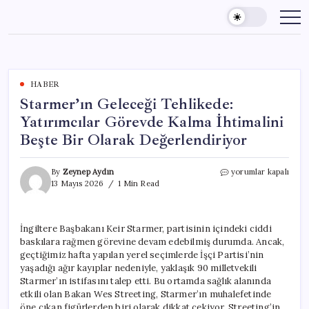
Skip
to
content
HABER
Starmer’ın Geleceği Tehlikede:
Yatırımcılar Görevde Kalma İhtimalini
Beşte Bir Olarak Değerlendiriyor
Starmer’ın
By
Zeynep Aydın
yorumlar kapalı
Geleceği
13 Mayıs 2026
1 Min Read
Tehlikede:
Yatırımcılar
Görevde
İngiltere Başbakanı Keir Starmer, partisinin içindeki ciddi
Kalma
baskılara rağmen görevine devam edebilmiş durumda. Ancak,
İhtimalini
Beşte
geçtiğimiz hafta yapılan yerel seçimlerde İşçi Partisi’nin
Bir
yaşadığı ağır kayıplar nedeniyle, yaklaşık 90 milletvekili
Olarak
Starmer’ın istifasını talep etti. Bu ortamda sağlık alanında
Değerlendiriyor
etkili olan Bakan Wes Streeting, Starmer’ın muhalefetinde
için
öne çıkan figürlerden biri olarak dikkat çekiyor. Streeting’in