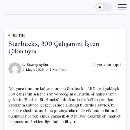
Skip
to
content
EĞITIM
Starbucks, 300 Çalışanını İşten
Çıkartıyor
Starbucks,
By
Zeynep Aydın
yorumlar kapalı
300
16 Mayıs 2026
1 Min Read
Çalışanını
İşten
Çıkartıyor
Dünyaca tanınan kahve markası Starbucks, ABD’deki yaklaşık
için
300 çalışanının işine son vereceğini duyurdu. Alınan kararın,
şirketin “Back to Starbucks” adı altında yürütülen yeniden
yapılanma süreci çerçevesinde alındığı bildirildi. Ayrıca, bu
süreçte uluslararası bazı pozisyonların da etkilenme ihtimali
bulunuyor ve toplamda yaklaşık 400 milyon dolarlık ek maliyet
oluşmasının beklendiği ifade ediliyor.