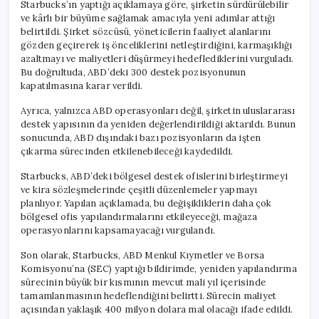
Starbucks’ın yaptığı açıklamaya göre, şirketin sürdürülebilir
ve kârlı bir büyüme sağlamak amacıyla yeni adımlar attığı
belirtildi. Şirket sözcüsü, yöneticilerin faaliyet alanlarını
gözden geçirerek iş önceliklerini netleştirdiğini, karmaşıklığı
azaltmayı ve maliyetleri düşürmeyi hedeflediklerini vurguladı.
Bu doğrultuda, ABD’deki 300 destek pozisyonunun
kapatılmasına karar verildi.
Ayrıca, yalnızca ABD operasyonları değil, şirketin uluslararası
destek yapısının da yeniden değerlendirildiği aktarıldı. Bunun
sonucunda, ABD dışındaki bazı pozisyonların da işten
çıkarma sürecinden etkilenebileceği kaydedildi.
Starbucks, ABD’deki bölgesel destek ofislerini birleştirmeyi
ve kira sözleşmelerinde çeşitli düzenlemeler yapmayı
planlıyor. Yapılan açıklamada, bu değişikliklerin daha çok
bölgesel ofis yapılandırmalarını etkileyeceği, mağaza
operasyonlarını kapsamayacağı vurgulandı.
Son olarak, Starbucks, ABD Menkul Kıymetler ve Borsa
Komisyonu’na (SEC) yaptığı bildirimde, yeniden yapılandırma
sürecinin büyük bir kısmının mevcut mali yıl içerisinde
tamamlanmasının hedeflendiğini belirtti. Sürecin maliyet
açısından yaklaşık 400 milyon dolara mal olacağı ifade edildi.