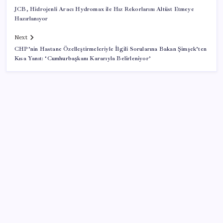
JCB, Hidrojenli Aracı Hydromax ile Hız Rekorlarını Altüst Etmeye
Hazırlanıyor
Next
CHP’nin Hastane Özelleştirmeleriyle İlgili Sorularına Bakan Şimşek’ten
Kısa Yanıt: ‘Cumhurbaşkanı Kararıyla Belirleniyor’
SON YAZILAR
Çin resti çekti, ABD şirketlerine kapıyı kapattı:
‘Başka seçeneğimiz kalmadı’
Diş çürüklerine mucize çözüm yolda