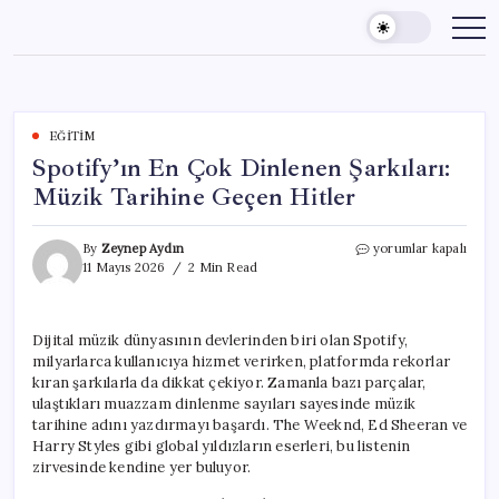
Skip
to
content
EĞITIM
Spotify’ın En Çok Dinlenen Şarkıları:
Müzik Tarihine Geçen Hitler
Spotify’ın
By
Zeynep Aydın
yorumlar kapalı
En
11 Mayıs 2026
2 Min Read
Çok
Dinlenen
Şarkıları:
Dijital müzik dünyasının devlerinden biri olan Spotify,
Müzik
milyarlarca kullanıcıya hizmet verirken, platformda rekorlar
Tarihine
Geçen
kıran şarkılarla da dikkat çekiyor. Zamanla bazı parçalar,
Hitler
ulaştıkları muazzam dinlenme sayıları sayesinde müzik
için
tarihine adını yazdırmayı başardı. The Weeknd, Ed Sheeran ve
Harry Styles gibi global yıldızların eserleri, bu listenin
zirvesinde kendine yer buluyor.