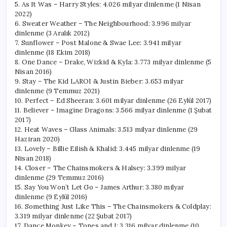
5. As It Was – Harry Styles: 4.026 milyar dinlenme (1 Nisan
2022)
6. Sweater Weather – The Neighbourhood: 3.996 milyar
dinlenme (3 Aralık 2012)
7. Sunflower – Post Malone & Swae Lee: 3.941 milyar
dinlenme (18 Ekim 2018)
8. One Dance – Drake, Wizkid & Kyla: 3.773 milyar dinlenme (5
Nisan 2016)
9. Stay – The Kid LAROI & Justin Bieber: 3.653 milyar
dinlenme (9 Temmuz 2021)
10. Perfect – Ed Sheeran: 3.601 milyar dinlenme (26 Eylül 2017)
11. Believer – Imagine Dragons: 3.566 milyar dinlenme (1 Şubat
2017)
12. Heat Waves – Glass Animals: 3.513 milyar dinlenme (29
Haziran 2020)
13. Lovely – Billie Eilish & Khalid: 3.445 milyar dinlenme (19
Nisan 2018)
14. Closer – The Chainsmokers & Halsey: 3.399 milyar
dinlenme (29 Temmuz 2016)
15. Say You Won’t Let Go – James Arthur: 3.380 milyar
dinlenme (9 Eylül 2016)
16. Something Just Like This – The Chainsmokers & Coldplay:
3.319 milyar dinlenme (22 Şubat 2017)
17. Dance Monkey – Tones and I: 3.316 milyar dinlenme (10