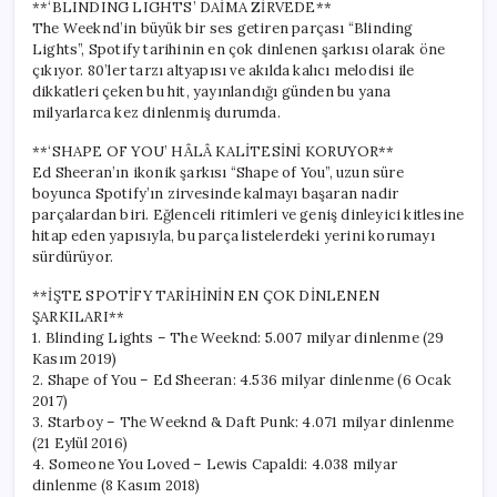
**‘BLINDING LIGHTS’ DAİMA ZİRVEDE**
The Weeknd’in büyük bir ses getiren parçası “Blinding
Lights”, Spotify tarihinin en çok dinlenen şarkısı olarak öne
çıkıyor. 80’ler tarzı altyapısı ve akılda kalıcı melodisi ile
dikkatleri çeken bu hit, yayınlandığı günden bu yana
milyarlarca kez dinlenmiş durumda.
**‘SHAPE OF YOU’ HÂLÂ KALİTESİNİ KORUYOR**
Ed Sheeran’ın ikonik şarkısı “Shape of You”, uzun süre
boyunca Spotify’ın zirvesinde kalmayı başaran nadir
parçalardan biri. Eğlenceli ritimleri ve geniş dinleyici kitlesine
hitap eden yapısıyla, bu parça listelerdeki yerini korumayı
sürdürüyor.
**İŞTE SPOTİFY TARİHİNİN EN ÇOK DİNLENEN
ŞARKILARI**
1. Blinding Lights – The Weeknd: 5.007 milyar dinlenme (29
Kasım 2019)
2. Shape of You – Ed Sheeran: 4.536 milyar dinlenme (6 Ocak
2017)
3. Starboy – The Weeknd & Daft Punk: 4.071 milyar dinlenme
(21 Eylül 2016)
4. Someone You Loved – Lewis Capaldi: 4.038 milyar
dinlenme (8 Kasım 2018)