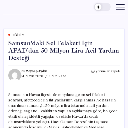
Skip
to
content
EĞITIM
Samsun’daki Sel Felaketi İçin
AFAD’dan 50 Milyon Lira Acil Yardım
Desteği
Samsun’daki
By
Zeynep Aydın
yorumlar kapalı
Sel
14 Mayıs 2026
1 Min Read
Felaketi
İçin
AFAD’dan
Samsun’un Havza ilçesinde meydana gelen sel felaketi
50
sonrası, afetzedelerin ihtiyaçlarının karşılanması ve hasarın
Milyon
Lira
onarılması amacıyla 50 milyon lira tutarında acil yardım
Acil
ödeneği sağlandı. Valilikten yapılan açıklamaya göre, bölgede
Yardım
etkili olan şiddetli yağışlar, özellikle Havza’da ciddi
Desteği
olumsuzluklara yol açtı. Hacı Osman Deresi’nin taşması
için
sonucunda İcadiye, 25 Mayıs, Bahçelievler ve Medrese