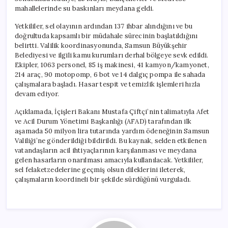
mahallelerinde su baskınları meydana geldi.
Yetkililer, sel olayının ardından 137 ihbar alındığını ve bu
doğrultuda kapsamlı bir müdahale sürecinin başlatıldığını
belirtti. Valilik koordinasyonunda, Samsun Büyükşehir
Belediyesi ve ilgili kamu kurumları derhal bölgeye sevk edildi.
Ekipler, 1063 personel, 85 iş makinesi, 41 kamyon/kamyonet,
214 araç, 90 motopomp, 6 bot ve 14 dalgıç pompa ile sahada
çalışmalara başladı. Hasar tespit ve temizlik işlemleri hızla
devam ediyor.
Açıklamada, İçişleri Bakanı Mustafa Çiftçi’nin talimatıyla Afet
ve Acil Durum Yönetimi Başkanlığı (AFAD) tarafından ilk
aşamada 50 milyon lira tutarında yardım ödeneğinin Samsun
Valiliği’ne gönderildiği bildirildi. Bu kaynak, selden etkilenen
vatandaşların acil ihtiyaçlarının karşılanması ve meydana
gelen hasarların onarılması amacıyla kullanılacak. Yetkililer,
sel felaketzedelerine geçmiş olsun dileklerini ileterek,
çalışmaların koordineli bir şekilde sürdüğünü vurguladı.