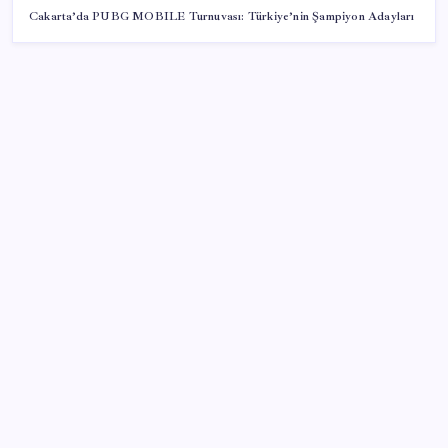
Cakarta’da PUBG MOBILE Turnuvası: Türkiye’nin Şampiyon Adayları
SON YAZILAR
Savunma Sanayiinde Kritik Hamle! TEI ve TRMOTOR
Birleşiyor
ABD’de kısa vadeli enflasyon beklentisi geriledi
Küresel gıda fiyatlarında alarm: 3,5 yılın zirvesi
görüldü
Butlan yönetiminden dikkat çeken ‘transfer’ yorumu:
‘Demek ki AK Parti, CHP’ye yaklaştı’