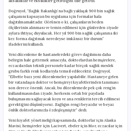
aksaklıklar ve eksiklikler getirdiğini dile getirdi.
Doğruyol, “Sağlık Bakanlığı’na bağlı yaklaşık 900 bin sağlık
çalışanını kapsayan bu uygulama için formalar hala
dağıtılmamaktadır. Görünen o ki, çalışanların beden
ölçülerinin alınması ve temin edilmesi için günlerden ziyade
aylara ihtiyaç duyulacak. Her yıl 900 bin sağlık çalışanına iki
kez forma dağıtmak neredeyse imkânsız bir durum”
ifadelerini kullandı.
Yeni düzenleme ile hastanelerdeki görev dağılımını daha
belirgin hale getirmek amacıyla, doktorlardan hemşirelere,
eczacılardan teknik personele kadar birçok sağlık meslek
grubu farklı renk kodlarıyla temsil edilecektir. Doğruyol,
“Elbette bazı yeni düzenlemeler yapılabilir. Hastaneye gelen
bir vatandaşın doktor ve hemşireyi kıyafetlerinden tanıması
son derece önemli. Ancak, bu düzenlemede pek çok rengin
kullanılmasından ziyade, herkesin ortak bir paydada
buluşmasını sağlayacak koyu ve ana renklerin tercih edilmesi
gerektiğini düşünüyoruz. Sağlığın rengi beyazdır ve beyaz
önlük doktorlarımızla özdeşleşmiştir” dedi.
Yeni kıyafet yönetmeliği kapsamında, doktorlar için Alaska
Mavisi, hemşireler için Lacivert, ebeler için Mor, eczacılar için