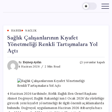
Skip
to
content
HABER
SAĞLIK
Sağlık Çalışanlarının Kıyafet
Yönetmeliği Renkli Tartışmalara Yol
Açtı
Sağlık
By
Zeynep Aydın
yorumlar kapalı
Çalışanlarının
4 Haziran 2026
2 Min Read
Kıyafet
Yönetmeliği
Renkli
Tartışmalara
Yol
Açtı
4 Haziran 2026 tarihinde, Birlik Sağlık Sen Genel Başkanı
için
Ahmet Doğruyol, Sağlık Bakanlığı’nın 1 Ocak 2026’da yürürlüğe
girecek yeni kıyafet yönetmeliği ile ilgili önemli açıklamalarda
bulundu. Doğruyol, uygulamanın Haziran 2026 itibarıyla bazı