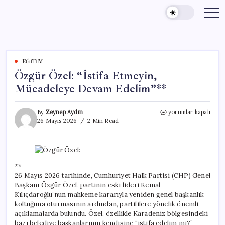
Skip
to
content
EĞITIM
Özgür Özel: “İstifa Etmeyin,
Mücadeleye Devam Edelim”**
Özgür
By
Zeynep Aydın
yorumlar kapalı
Özel:
26 Mayıs 2026
2 Min Read
“İstifa
Etmeyin,
Mücadeleye
Devam
Edelim”**
**
için
26 Mayıs 2026 tarihinde, Cumhuriyet Halk Partisi (CHP) Genel
Başkanı Özgür Özel, partinin eski lideri Kemal
Kılıçdaroğlu’nun mahkeme kararıyla yeniden genel başkanlık
koltuğuna oturmasının ardından, partililere yönelik önemli
açıklamalarda bulundu. Özel, özellikle Karadeniz bölgesindeki
bazı belediye başkanlarının kendisine “istifa edelim mi?”