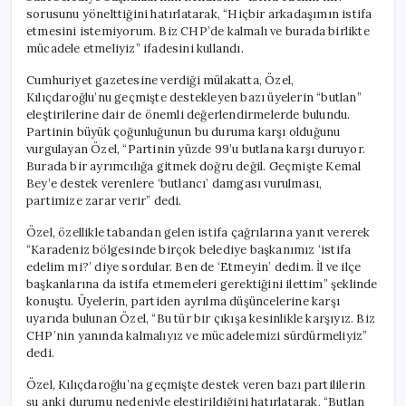
sorusunu yönelttiğini hatırlatarak, “Hiçbir arkadaşımın istifa
etmesini istemiyorum. Biz CHP’de kalmalı ve burada birlikte
mücadele etmeliyiz” ifadesini kullandı.
Cumhuriyet gazetesine verdiği mülakatta, Özel,
Kılıçdaroğlu’nu geçmişte destekleyen bazı üyelerin “butlan”
eleştirilerine dair de önemli değerlendirmelerde bulundu.
Partinin büyük çoğunluğunun bu duruma karşı olduğunu
vurgulayan Özel, “Partinin yüzde 99’u butlana karşı duruyor.
Burada bir ayrımcılığa gitmek doğru değil. Geçmişte Kemal
Bey’e destek verenlere ‘butlancı’ damgası vurulması,
partimize zarar verir” dedi.
Özel, özellikle tabandan gelen istifa çağrılarına yanıt vererek
“Karadeniz bölgesinde birçok belediye başkanımız ‘istifa
edelim mi?’ diye sordular. Ben de ‘Etmeyin’ dedim. İl ve ilçe
başkanlarına da istifa etmemeleri gerektiğini ilettim” şeklinde
konuştu. Üyelerin, partiden ayrılma düşüncelerine karşı
uyarıda bulunan Özel, “Bu tür bir çıkışa kesinlikle karşıyız. Biz
CHP’nin yanında kalmalıyız ve mücadelemizi sürdürmeliyiz”
dedi.
Özel, Kılıçdaroğlu’na geçmişte destek veren bazı partililerin
şu anki durumu nedeniyle eleştirildiğini hatırlatarak, “Butlan