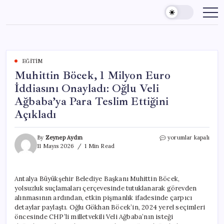
Skip
to
content
EĞITIM
Muhittin Böcek, 1 Milyon Euro
İddiasını Onayladı: Oğlu Veli
Ağbaba’ya Para Teslim Ettiğini
Açıkladı
Muhittin
By
Zeynep Aydın
yorumlar kapalı
Böcek,
11 Mayıs 2026
1 Min Read
1
Milyon
Euro
Antalya Büyükşehir Belediye Başkanı Muhittin Böcek,
İddiasını
yolsuzluk suçlamaları çerçevesinde tutuklanarak görevden
Onayladı:
Oğlu
alınmasının ardından, etkin pişmanlık ifadesinde çarpıcı
Veli
detaylar paylaştı. Oğlu Gökhan Böcek’in, 2024 yerel seçimleri
Ağbaba’ya
öncesinde CHP’li milletvekili Veli Ağbaba’nın isteği
Para