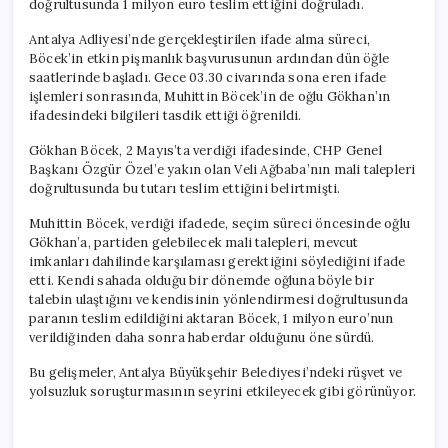
doğrultusunda 1 milyon euro teslim ettiğini doğruladı.
Teslim
Ettiğini
Antalya Adliyesi’nde gerçekleştirilen ifade alma süreci,
Açıkladı
Böcek’in etkin pişmanlık başvurusunun ardından dün öğle
için
saatlerinde başladı. Gece 03.30 civarında sona eren ifade
işlemleri sonrasında, Muhittin Böcek’in de oğlu Gökhan’ın
ifadesindeki bilgileri tasdik ettiği öğrenildi.
Gökhan Böcek, 2 Mayıs’ta verdiği ifadesinde, CHP Genel
Başkanı Özgür Özel’e yakın olan Veli Ağbaba’nın mali talepleri
doğrultusunda bu tutarı teslim ettiğini belirtmişti.
Muhittin Böcek, verdiği ifadede, seçim süreci öncesinde oğlu
Gökhan’a, partiden gelebilecek mali talepleri, mevcut
imkanları dahilinde karşılaması gerektiğini söylediğini ifade
etti. Kendi sahada olduğu bir dönemde oğluna böyle bir
talebin ulaştığını ve kendisinin yönlendirmesi doğrultusunda
paranın teslim edildiğini aktaran Böcek, 1 milyon euro’nun
verildiğinden daha sonra haberdar olduğunu öne sürdü.
Bu gelişmeler, Antalya Büyükşehir Belediyesi’ndeki rüşvet ve
yolsuzluk soruşturmasının seyrini etkileyecek gibi görünüyor.