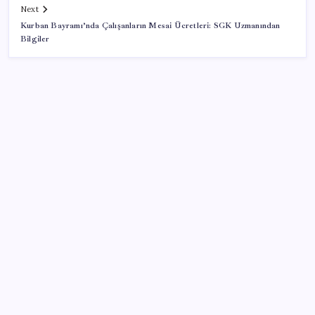
Next
Kurban Bayramı’nda Çalışanların Mesai Ücretleri: SGK Uzmanından
Bilgiler
SON YAZILAR
Savunma Sanayiinde Kritik Hamle! TEI ve TRMOTOR
Birleşiyor
ABD’de kısa vadeli enflasyon beklentisi geriledi
Küresel gıda fiyatlarında alarm: 3,5 yılın zirvesi
görüldü