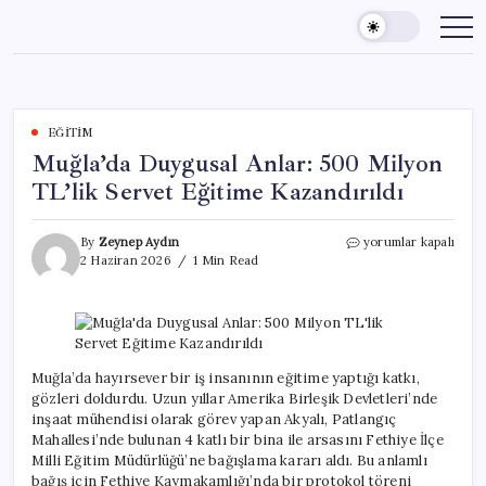
Skip
to
content
EĞITIM
Muğla’da Duygusal Anlar: 500 Milyon
TL’lik Servet Eğitime Kazandırıldı
Muğla’da
By
Zeynep Aydın
yorumlar kapalı
Duygusal
2 Haziran 2026
1 Min Read
Anlar:
500
Milyon
TL’lik
Servet
Eğitime
Muğla’da hayırsever bir iş insanının eğitime yaptığı katkı,
Kazandırıldı
gözleri doldurdu. Uzun yıllar Amerika Birleşik Devletleri’nde
için
inşaat mühendisi olarak görev yapan Akyalı, Patlangıç
Mahallesi’nde bulunan 4 katlı bir bina ile arsasını Fethiye İlçe
Milli Eğitim Müdürlüğü’ne bağışlama kararı aldı. Bu anlamlı
bağış için Fethiye Kaymakamlığı’nda bir protokol töreni