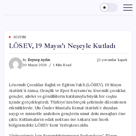
Skip
to
content
EĞITIM
LÖSEV, 19 Mayıs’ı Neşeyle Kutladı
LÖSEV,
By
Zeynep Aydın
yorumlar kapalı
19
20 Mayıs 2026
1 Min Read
Mayıs’ı
Neşeyle
Kutladı
Lösemili Çocuklar Sağlık ve Eğitim Vakfı (LÖSEV), 19 Mayıs
için
Atatürk’ü Anma, Gençlik ve Spor Bayramı’nı, lösemili çocuklar,
gençler, aileler ve gönüllülerin katılımıyla büyük bir coşku
içinde gerçekleştirdi. Türkiye’nin birçok şehrinde düzenlenen
etkinliklerde, Ulu Önder Mustafa Kemal Atatürk’e duyulan
saygı ve minnetle anılırken gençlerin umut dolu mesajları öne
çıktı. Kutlamaların odak noktası ise Ankara’nın İncek
bölgesindeki LÖSEV Kent Yerleşkesi oldu.
“Geleceğimiz İçin Sorumluluğumuzun Farkındayız” Tören