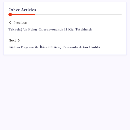
Other Articles
Previous
Tekirdağ’da Fuhuş Operasyonunda 11 Kişi Tutuklandı
Next
Kurban Bayramı ile İkinci El Araç Pazarında Artan Canlılık
SON YAZILAR
Çin resti çekti, ABD şirketlerine kapıyı kapattı: