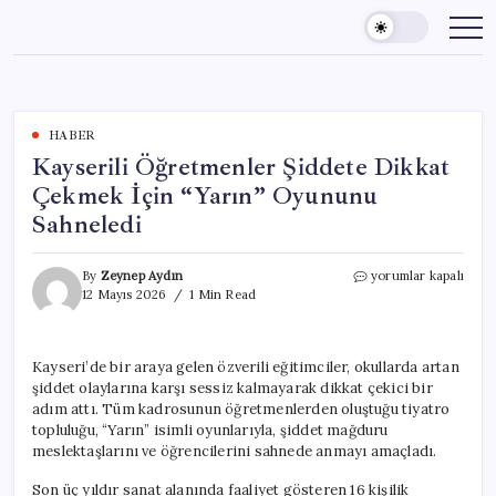
Skip
to
content
HABER
Kayserili Öğretmenler Şiddete Dikkat
Çekmek İçin “Yarın” Oyununu
Sahneledi
Kayserili
By
Zeynep Aydın
yorumlar kapalı
Öğretmenler
12 Mayıs 2026
1 Min Read
Şiddete
Dikkat
Çekmek
Kayseri’de bir araya gelen özverili eğitimciler, okullarda artan
İçin
şiddet olaylarına karşı sessiz kalmayarak dikkat çekici bir
“Yarın”
Oyununu
adım attı. Tüm kadrosunun öğretmenlerden oluştuğu tiyatro
Sahneledi
topluluğu, “Yarın” isimli oyunlarıyla, şiddet mağduru
için
meslektaşlarını ve öğrencilerini sahnede anmayı amaçladı.
Son üç yıldır sanat alanında faaliyet gösteren 16 kişilik