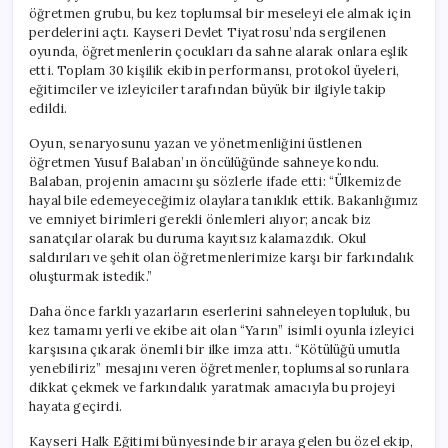
öğretmen grubu, bu kez toplumsal bir meseleyi ele almak için
perdelerini açtı. Kayseri Devlet Tiyatrosu’nda sergilenen
oyunda, öğretmenlerin çocukları da sahne alarak onlara eşlik
etti. Toplam 30 kişilik ekibin performansı, protokol üyeleri,
eğitimciler ve izleyiciler tarafından büyük bir ilgiyle takip
edildi.
Oyun, senaryosunu yazan ve yönetmenliğini üstlenen
öğretmen Yusuf Balaban’ın öncülüğünde sahneye kondu.
Balaban, projenin amacını şu sözlerle ifade etti: “Ülkemizde
hayal bile edemeyeceğimiz olaylara tanıklık ettik. Bakanlığımız
ve emniyet birimleri gerekli önlemleri alıyor; ancak biz
sanatçılar olarak bu duruma kayıtsız kalamazdık. Okul
saldırıları ve şehit olan öğretmenlerimize karşı bir farkındalık
oluşturmak istedik.”
Daha önce farklı yazarların eserlerini sahneleyen topluluk, bu
kez tamamı yerli ve ekibe ait olan “Yarın” isimli oyunla izleyici
karşısına çıkarak önemli bir ilke imza attı. “Kötülüğü umutla
yenebiliriz” mesajını veren öğretmenler, toplumsal sorunlara
dikkat çekmek ve farkındalık yaratmak amacıyla bu projeyi
hayata geçirdi.
Kayseri Halk Eğitimi bünyesinde bir araya gelen bu özel ekip,