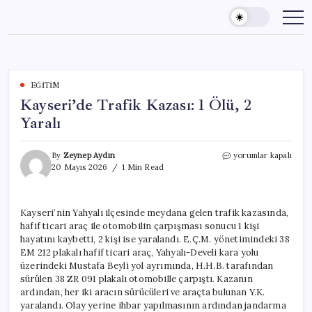
Skip
to
content
EĞITIM
Kayseri’de Trafik Kazası: 1 Ölü, 2
Yaralı
Kayseri’de
By
Zeynep Aydın
yorumlar kapalı
Trafik
20 Mayıs 2026
1 Min Read
Kazası:
1
Ölü,
Kayseri’nin Yahyalı ilçesinde meydana gelen trafik kazasında,
2
hafif ticari araç ile otomobilin çarpışması sonucu 1 kişi
Yaralı
için
hayatını kaybetti, 2 kişi ise yaralandı. E.Ç.M. yönetimindeki 38
EM 212 plakalı hafif ticari araç, Yahyalı-Develi kara yolu
üzerindeki Mustafa Beyli yol ayrımında, H.H.B. tarafından
sürülen 38 ZR 091 plakalı otomobille çarpıştı. Kazanın
ardından, her iki aracın sürücüleri ve araçta bulunan Y.K.
yaralandı. Olay yerine ihbar yapılmasının ardından jandarma