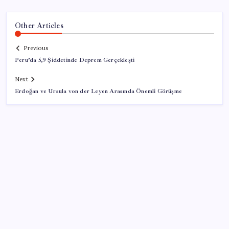
Other Articles
Previous
Peru’da 5,9 Şiddetinde Deprem Gerçekleşti
Next
Erdoğan ve Ursula von der Leyen Arasında Önemli Görüşme
SON YAZILAR
Çin resti çekti, ABD şirketlerine kapıyı kapattı: