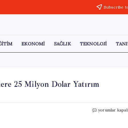
Subscribe t
ĞİTİM
EKONOMİ
SAĞLIK
TEKNOLOJİ
TANI
ere 25 Milyon Dolar Yatırım
İTÜ
yorumlar kapal
ARI
Teknokent,
Girişimcilere