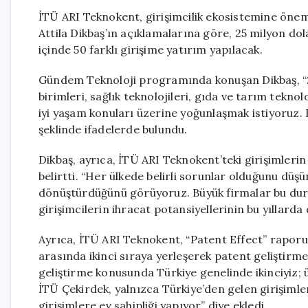
İTÜ ARI Teknokent, girişimcilik ekosistemine öneml
Attila Dikbaş’ın açıklamalarına göre, 25 milyon do
içinde 50 farklı girişime yatırım yapılacak.
Gündem Teknoloji programında konuşan Dikbaş, “20
birimleri, sağlık teknolojileri, gıda ve tarım tekno
iyi yaşam konuları üzerine yoğunlaşmak istiyoruz.
şeklinde ifadelerde bulundu.
Dikbaş, ayrıca, İTÜ ARI Teknokent’teki girişimlerin c
belirtti. “Her ülkede belirli sorunlar olduğunu düş
dönüştürdüğünü görüyoruz. Büyük firmalar bu duru
girişimcilerin ihracat potansiyellerinin bu yıllarda
Ayrıca, İTÜ ARI Teknokent, “Patent Effect” raporun
arasında ikinci sıraya yerleşerek patent geliştirme
geliştirme konusunda Türkiye genelinde ikinciyiz; 
İTÜ Çekirdek, yalnızca Türkiye’den gelen girişimle
girişimlere ev sahipliği yapıyor” diye ekledi.