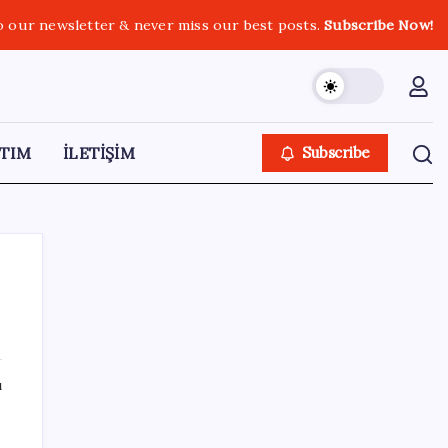
o our newsletter & never miss our best posts.
Subscribe Now!
TIM
İLETİŞİM
Subscribe
SON YAZILAR
ı
Fransa’da işsizlik 6 yılın zirvesinde