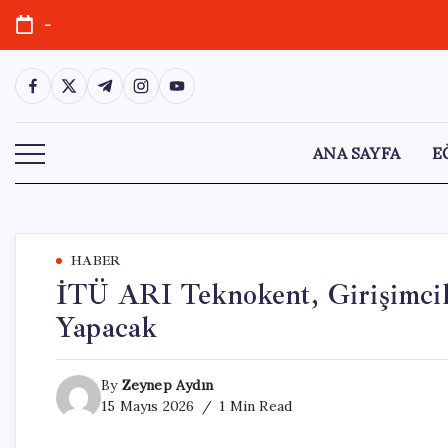
Skip
-
to
content
https://www.facebook.com/
https://twitter.com/
https://t.me/
https://www.instagram.com/
https://youtube.com/
ANA SAYFA
E
HABER
İTÜ ARI Teknokent, Girişimcil
Yapacak
By
Zeynep Aydın
15 Mayıs 2026
1 Min Read