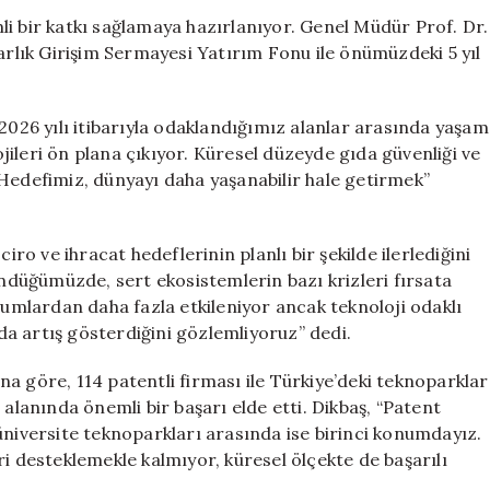
25
i bir katkı sağlamaya hazırlanıyor. Genel Müdür Prof. Dr.
Milyon
larlık Girişim Sermayesi Yatırım Fonu ile önümüzdeki 5 yıl
Dolar
Yatırım
Yapacak
26 yılı itibarıyla odaklandığımız alanlar arasında yaşam
için
lojileri ön plana çıkıyor. Küresel düzeyde gıda güvenliği ve
 Hedefimiz, dünyayı daha yaşanabilir hale getirmek”
iro ve ihracat hedeflerinin planlı bir şekilde ilerlediğini
ündüğümüzde, sert ekosistemlerin bazı krizleri fırsata
mlardan daha fazla etkileniyor ancak teknoloji odaklı
 da artış gösterdiğini gözlemliyoruz” dedi.
a göre, 114 patentli firması ile Türkiye’deki teknoparklar
 alanında önemli bir başarı elde etti. Dikbaş, “Patent
üniversite teknoparkları arasında ise birinci konumdayız.
ri desteklemekle kalmıyor, küresel ölçekte de başarılı