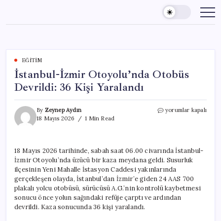
Skip
to
content
EĞITIM
İstanbul-İzmir Otoyolu’nda Otobüs
Devrildi: 36 Kişi Yaralandı
İstanbul-
By
Zeynep Aydın
yorumlar kapalı
İzmir
18 Mayıs 2026
1 Min Read
Otoyolu’nda
Otobüs
Devrildi:
18 Mayıs 2026 tarihinde, sabah saat 06.00 civarında İstanbul-
36
İzmir Otoyolu’nda üzücü bir kaza meydana geldi. Susurluk
Kişi
Yaralandı
ilçesinin Yeni Mahalle İstasyon Caddesi yakınlarında
için
gerçekleşen olayda, İstanbul’dan İzmir’e giden 24 AAS 700
plakalı yolcu otobüsü, sürücüsü A.G.’nin kontrolü kaybetmesi
sonucu önce yolun sağındaki refüje çarptı ve ardından
devrildi. Kaza sonucunda 36 kişi yaralandı.