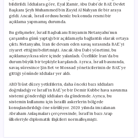
bildirildi. İddialara göre, Eyal Zamir, Abu Dabi’de BAE Devlet
Başkanı Şeyh Muhammed bin Zayid Al Nahyan ile bir araya
geldi. Ancak, İsrail ordusu henüz bu konuda resmi bir
açıklama yapmamış durumda.
Bu gelişmeler, İsrail Başbakanı Binyamin Netanyahu’nun
çarşamba günü yaptığı bir açıklamayla bağlantılı olarak ortaya
çıktı. Netanyahu, İran ile devam eden savaş sırasında BAE’yi
ziyaret ettiğini belirtmişti. Ancak Abu Dabi yönetimi, bu
açıklamayı kısa süre içinde yalanladı. Özellikle İran’da bu
durum büyük bir tepkiyle karşılandı. Ayrıca, İsrail basınında,
savaş süresince Şin Bet ve Mossad yöneticilerinin de BAE’ye
gittiği yönünde iddialar yer aldı.
ABD’li üst düzey yetkililerin, daha önceki bazı iddiaları
doğruladığı ve İsrail’in BAE’ye bir Demir Kubbe hava savunma
sistemi gönderdiği iddiaları da gündemde. Ayrıca, bu
sistemin kullanımı için İsrailli askerlerin bölgede
konuşlandırıldığı öne sürülüyor. 2020 yılında imzalanan
Abraham Anlaşmaları çerçevesinde, İsrail’in bazı Arap
ülkeleriyle diplomatik ilişkileri normalleşmişti.