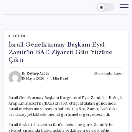
Skip
to
content
EĞITIM
İsrail Genelkurmay Başkanı Eyal
Zamir’in BAE Ziyareti Gün Yüzüne
Çıktı
İsrail
By
Zeynep Aydın
yorumlar kapalı
Genelkurmay
15 Mayıs 2026
1 Min Read
Başkanı
Eyal
Zamir’in
İsrail Genelkurmay Başkanı Korgeneral Eyal Zamir’in, Birleşik
BAE
Arap Emirlikleri’ni (BAE) ziyaret ettiği iddiaları gündemde.
Ziyareti
Gün
İsrail medyasına yansıyan haberlere göre, Zamir, BAE’deki
Yüzüne
üst düzey yetkililerle önemli görüşmeler gerçekleştirdi.
Çıktı
için
İsrail devlet televizyonu Kan’ın haberine göre, Zamir’e bu
ziyaret sırasında başka askeri yetkililerin de eşlik ettiği