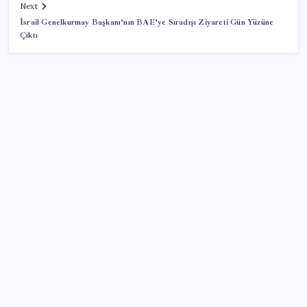
Next
İsrail Genelkurmay Başkanı’nın BAE’ye Sıradışı Ziyareti Gün Yüzüne
Çıktı
SON YAZILAR
Savunma Sanayiinde Kritik Hamle! TEI ve TRMOTOR
Birleşiyor
ABD’de kısa vadeli enflasyon beklentisi geriledi
Küresel gıda fiyatlarında alarm: 3,5 yılın zirvesi
görüldü