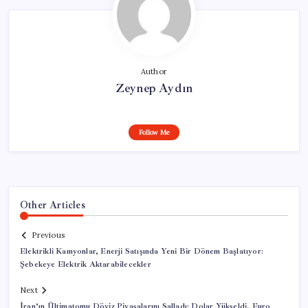
Author
Zeynep Aydın
Follow Me
Other Articles
Previous
Elektrikli Kamyonlar, Enerji Satışında Yeni Bir Dönem Başlatıyor:
Şebekeye Elektrik Aktarabilecekler
Next
İran’ın Ültimatomu Döviz Piyasalarını Salladı: Dolar Yükseldi, Euro