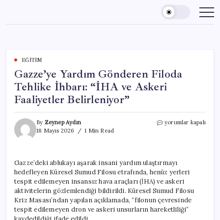
Skip
to
content
EĞITIM
Gazze’ye Yardım Gönderen Filoda
Tehlike İhbarı: “İHA ve Askeri
Faaliyetler Belirleniyor”
Gazze’ye
By
Zeynep Aydın
yorumlar kapalı
Yardım
18 Mayıs 2026
1 Min Read
Gönderen
Filoda
Tehlike
Gazze’deki ablukayı aşarak insani yardım ulaştırmayı
İhbarı:
hedefleyen Küresel Sumud Filosu etrafında, henüz yerleri
“İHA
ve
tespit edilemeyen insansız hava araçları (İHA) ve askeri
Askeri
aktivitelerin gözlemlendiği bildirildi. Küresel Sumud Filosu
Faaliyetler
Kriz Masası’ndan yapılan açıklamada, “filonun çevresinde
Belirleniyor”
tespit edilemeyen dron ve askeri unsurların hareketliliği”
için
kaydedildiği ifade edildi.