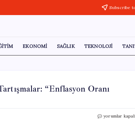
Subscribe t
ĞİTİM
EKONOMİ
SAĞLIK
TEKNOLOJİ
TANI
artışmalar: “Enflasyon Oranı
Emekli
yorumlar kapal
İkramiyeleri
Hakkında
Tartışmalar: