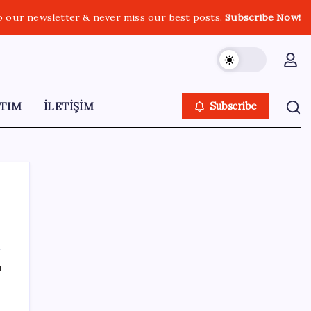
o our newsletter & never miss our best posts.
Subscribe Now!
TIM
İLETİŞİM
Subscribe
SON YAZILAR
ı
Savunma Sanayiinde Kritik Hamle! TEI ve
TRMOTOR Birleşiyor