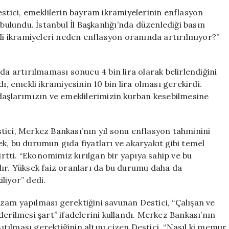
“Enflasyon
estici, emeklilerin bayram ikramiyelerinin enflasyon
Oranı
 bulundu. İstanbul İl Başkanlığı’nda düzenlediği basın
Neden
kli ikramiyeleri neden enflasyon oranında artırılmıyor?”
Dikkate
Alınmıyor?”
için
da artırılmaması sonucu 4 bin lira olarak belirlendiğini
ı, emekli ikramiyesinin 10 bin lira olması gerekirdi.
şlarımızın ve emeklilerimizin kurban kesebilmesine
tici, Merkez Bankası’nın yıl sonu enflasyon tahminini
k, bu durumun gıda fiyatları ve akaryakıt gibi temel
irtti. “Ekonomimiz kırılgan bir yapıya sahip ve bu
ğıdır. Yüksek faiz oranları da bu durumu daha da
iliyor” dedi.
zam yapılması gerektiğini savunan Destici, “Çalışan ve
erilmesi şart” ifadelerini kullandı. Merkez Bankası’nın
ılması gerektiğinin altını çizen Destici, “Nasıl ki memur,