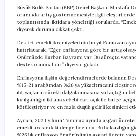
Büyük Birlik Partisi (BBP) Genel Başkanı Mustafa D
oranında artış göstermemesiyle ilgili eleştirilerde
toplantısında, iktidara yönelttiği sorularda, “Eme
diyerek duruma dikkat çekti.
Destici, emekli ikramiyelerinin bu yıl Ramazan ayın
hatırlatarak, “Eğer enflasyona göre bir artış olsayd
Önümüzde Kurban Bayramı var. Bu süreçte vatanda
destek olunmalıdır” diye vurguladı.
Enflasyona ilişkin değerlendirmelerde bulunan Des
%15-21 aralığından %26’ya yükseltmesini eleştirere
ihtiyaçların sürekli dalgalanmasına yol açtığını bel
kırılganlığın iki ana sebebi cari açık ile bütçe açı
kötüleştiriyor ve en fazla düşük gelirli kesimleri etk
Ayrıca, 2023 yılının Temmuz ayında asgari ücrete 
emekli arasındaki denge bozuldu. Bu haksızlığın gid
%26’lık enflasyon öngörüsünün asgari ücrete yansıt