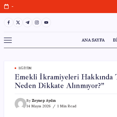
Skip
-
to
content
https://www.facebook.com/
https://twitter.com/
https://t.me/
https://www.instagram.com/
https://youtube.com/
ANA SAYFA
E
EĞITIM
Emekli İkramiyeleri Hakkında T
Neden Dikkate Alınmıyor?”
By
Zeynep Aydın
14 Mayıs 2026
1 Min Read