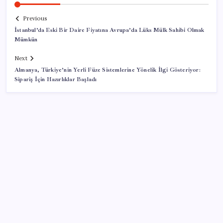
Previous
İstanbul’da Eski Bir Daire Fiyatına Avrupa’da Lüks Mülk Sahibi Olmak
Mümkün
Next
Almanya, Türkiye’nin Yerli Füze Sistemlerine Yönelik İlgi Gösteriyor:
Sipariş İçin Hazırlıklar Başladı
SON YAZILAR
Savunma Sanayiinde Kritik Hamle! TEI ve TRMOTOR