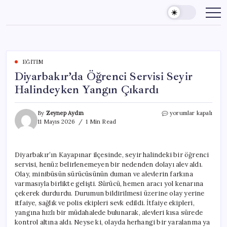
Skip
to
content
EĞITIM
Diyarbakır’da Öğrenci Servisi Seyir
Halindeyken Yangın Çıkardı
Diyarbakır’da
By
Zeynep Aydın
yorumlar kapalı
Öğrenci
11 Mayıs 2026
1 Min Read
Servisi
Seyir
Halindeyken
Diyarbakır’ın Kayapınar ilçesinde, seyir halindeki bir öğrenci
Yangın
servisi, henüz belirlenemeyen bir nedenden dolayı alev aldı.
Çıkardı
için
Olay, minibüsün sürücüsünün duman ve alevlerin farkına
varmasıyla birlikte gelişti. Sürücü, hemen aracı yol kenarına
çekerek durdurdu. Durumun bildirilmesi üzerine olay yerine
itfaiye, sağlık ve polis ekipleri sevk edildi. İtfaiye ekipleri,
yangına hızlı bir müdahalede bulunarak, alevleri kısa sürede
kontrol altına aldı. Neyse ki, olayda herhangi bir yaralanma ya