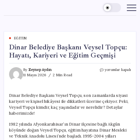
Skip
to
content
EĞITIM
Dinar Belediye Başkanı Veysel Topçu:
Hayatı, Kariyeri ve Eğitim Geçmişi
Dinar
By
Zeynep Aydın
yorumlar kapalı
Belediye
11 Mayıs 2026
2 Min Read
Başkanı
Veysel
Topçu:
Dinar Belediye Başkanı Veysel Topçu, son zamanlarda siyasi
Hayatı,
kariyeri ve kişisel hikâyesi ile dikkatleri üzerine çekiyor. Peki,
Kariyeri
ve
Veysel Topçu kimdir, kaç yaşındadır ve nerelidir? Detaylar
Eğitim
haberimizde!
Geçmişi
için
1982 yılında Afyonkarahisar’ın Dinar ilçesine bağlı Akgün
köyünde doğan Veysel Topçu, eğitim hayatına Dinar Mesleki
ve Teknik Anadolu Lisesi’nde başladı. 1995-2004 yılları