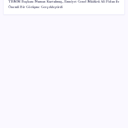
TBMM Başkanı Numan Kurtulmuş, Emniyet Genel Müdürü Ali Fidan ile
Önemli Bir Görüşme Gerçekleştirdi
SON YAZILAR
Çin resti çekti, ABD şirketlerine kapıyı kapattı:
‘Başka seçeneğimiz kalmadı’
Diş çürüklerine mucize çözüm yolda
Yapay zeka (YZ), EiCrypto Bulut Bilişim Gücüyle
Derinlemesine Entegre Edilerek, Türklerin Ayda
12.120 Dolar Pasif Gelir Elde Etmelerine Kolayca
Yardımcı Oluyor