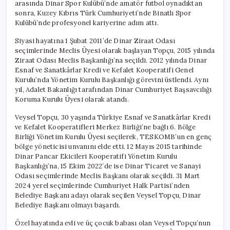
arasında Dinar Spor Kulübü’nde amatör futbol oynadıktan
sonra, Kuzey Kıbrıs Türk Cumhuriyeti’nde Binatlı Spor
Kulübü’nde profesyonel kariyerine adım attı.
Siyasi hayatına 1 Şubat 2011’de Dinar Ziraat Odası
seçimlerinde Meclis Üyesi olarak başlayan Topçu, 2015 yılında
Ziraat Odası Meclis Başkanlığı’na seçildi. 2012 yılında Dinar
Esnaf ve Sanatkârlar Kredi ve Kefalet Kooperatifi Genel
Kurulu’nda Yönetim Kurulu Başkanlığı görevini üstlendi. Aynı
yıl, Adalet Bakanlığı tarafından Dinar Cumhuriyet Başsavcılığı
Koruma Kurulu Üyesi olarak atandı.
Veysel Topçu, 30 yaşında Türkiye Esnaf ve Sanatkârlar Kredi
ve Kefalet Kooperatifleri Merkez Birliği’ne bağlı 6. Bölge
Birliği Yönetim Kurulu Üyesi seçilerek, TESKOMB’un en genç
bölge yöneticisi unvanını elde etti. 12 Mayıs 2015 tarihinde
Dinar Pancar Ekicileri Kooperatifi Yönetim Kurulu
Başkanlığı’na, 15 Ekim 2022’de ise Dinar Ticaret ve Sanayi
Odası seçimlerinde Meclis Başkanı olarak seçildi. 31 Mart
2024 yerel seçimlerinde Cumhuriyet Halk Partisi’nden
Belediye Başkanı adayı olarak seçilen Veysel Topçu, Dinar
Belediye Başkanı olmayı başardı.
Özel hayatında evli ve üç çocuk babası olan Veysel Topçu’nun