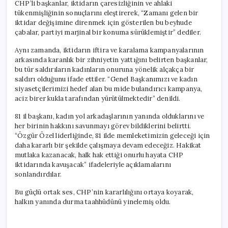
CHP’li başkanlar, iktidarın çaresizliğinin ve ahlaki
tükenmişliğinin sonuçlarını eleştirerek, “Zamanı gelen bir
iktidar değişimine direnmek için gösterilen bu beyhude
çabalar, partiyi marjinal bir konuma sürüklemiştir” dediler.
Aynı zamanda, iktidarın iftira ve karalama kampanyalarının
arkasında karanlık bir zihniyetin yattığını belirten başkanlar,
bu tür saldırıların kadınların onuruna yönelik alçakça bir
saldırı olduğunu ifade ettiler. “Genel Başkanımızı ve kadın
siyasetçilerimizi hedef alan bu mide bulandırıcı kampanya,
aciz birer kukla tarafından yürütülmektedir” denildi.
81 il başkanı, kadın yol arkadaşlarının yanında olduklarını ve
her birinin hakkını savunmayı görev bildiklerini belirtti.
“Özgür Özel liderliğinde, 81 ilde memleketimizin geleceği için
daha kararlı bir şekilde çalışmaya devam edeceğiz. Hakikat
mutlaka kazanacak, halk hak ettiği onurlu hayata CHP
iktidarında kavuşacak” ifadeleriyle açıklamalarını
sonlandırdılar.
Bu güçlü ortak ses, CHP’nin kararlılığını ortaya koyarak,
halkın yanında durma taahhüdünü yinelemiş oldu.