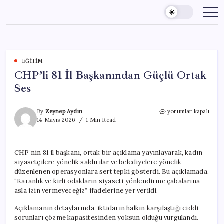
Skip
to
content
EĞITIM
CHP’li 81 İl Başkanından Güçlü Ortak
Ses
CHP’li
By
Zeynep Aydın
yorumlar kapalı
81
14 Mayıs 2026
1 Min Read
İl
Başkanından
Güçlü
CHP’nin 81 il başkanı, ortak bir açıklama yayınlayarak, kadın
Ortak
siyasetçilere yönelik saldırılar ve belediyelere yönelik
Ses
için
düzenlenen operasyonlara sert tepki gösterdi. Bu açıklamada,
“Karanlık ve kirli odakların siyaseti yönlendirme çabalarına
asla izin vermeyeceğiz” ifadelerine yer verildi.
Açıklamanın detaylarında, iktidarın halkın karşılaştığı ciddi
sorunları çözme kapasitesinden yoksun olduğu vurgulandı.