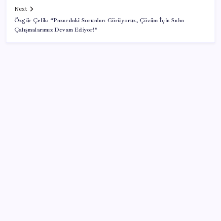
Next
Özgür Çelik: “Pazardaki Sorunları Görüyoruz, Çözüm İçin Saha
Çalışmalarımız Devam Ediyor!”
SON YAZILAR
Kahramanmaraş’ta Kiraz Dalında Kaldı
Eski milletvekili valiye kurşun yağdırdı! Canlı yayına
bağlanıp itiraf etti
İspanya’nın sınır kararı İtalya’yı kızdırdı! “Risk
altındaki ülke biziz”