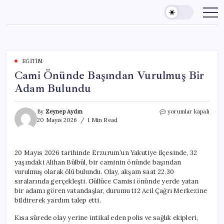
Skip
to
content
EĞITIM
Cami Önünde Başından Vurulmuş Bir
Adam Bulundu
Cami
By
Zeynep Aydın
yorumlar kapalı
Önünde
20 Mayıs 2026
1 Min Read
Başından
Vurulmuş
Bir
20 Mayıs 2026 tarihinde Erzurum’un Yakutiye ilçesinde, 32
Adam
yaşındaki Alihan Bülbül, bir caminin önünde başından
Bulundu
için
vurulmuş olarak ölü bulundu. Olay, akşam saat 22.30
sıralarında gerçekleşti. Güllüce Camisi önünde yerde yatan
bir adamı gören vatandaşlar, durumu 112 Acil Çağrı Merkezine
bildirerek yardım talep etti.
Kısa sürede olay yerine intikal eden polis ve sağlık ekipleri,