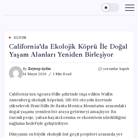
Skip
to
content
EĞITIM
California’da Ekolojik Köprü İle Doğal
Yaşam Alanları Yeniden Birleşiyor
California’da
By
Zeynep Aydın
yorumlar kapalı
Ekolojik
14 Mayıs 2026
1 Min Read
Köprü
İle
Doğal
California’nın Agoura Hills şehrinde inşa edilen Wallis
Yaşam
Annenberg ekolojik köprüsü, US-101 otoyolu üzerinde
Alanları
Yeniden
yükselerek Simi Hills ile Santa Monica Mountains arasındaki
Birleşiyor
doğal yaşamı yeniden bir araya getirmeyi amaçlıyor. Bu
için
önemli proje, yaban hayatı koruma ve ekosistem sürekliliğini
sağlama hedefiyle geliştiriliyor.
Dünyanın en büyük ekolojik üst geçit projeleri arasında yer