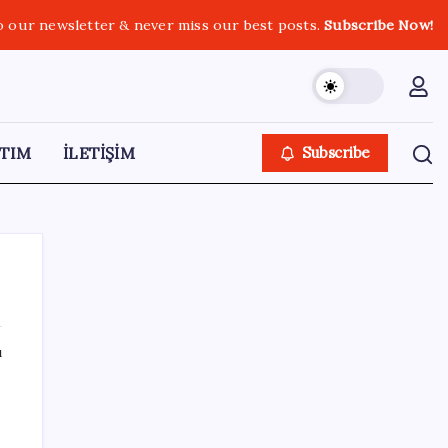
o our newsletter & never miss our best posts.
Subscribe Now!
TIM
İLETİŞİM
Subscribe
ı
SON YAZILAR
ABD’de kısa vadeli enflasyon beklentisi
geriledi