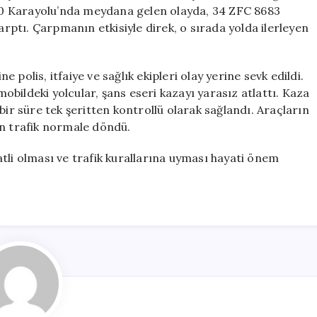
Eseri
0 Karayolu’nda meydana gelen olayda, 34 ZFC 8683
Kurtuldu
arptı. Çarpmanın etkisiyle direk, o sırada yolda ilerleyen
için
polis, itfaiye ve sağlık ekipleri olay yerine sevk edildi.
bildeki yolcular, şans eseri kazayı yarasız atlattı. Kaza
bir süre tek şeritten kontrollü olarak sağlandı. Araçların
an trafik normale döndü.
tli olması ve trafik kurallarına uyması hayati önem