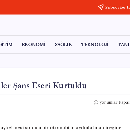
Subscribe t
ĞİTİM
EKONOMİ
SAĞLIK
TEKNOLOJİ
TANI
üler Şans Eseri Kurtuldu
Büyük
yorumlar kapal
Tehlike
Atlatıldı!
Sürücüler
Şans
 kaybetmesi sonucu bir otomobilin aydınlatma direğine