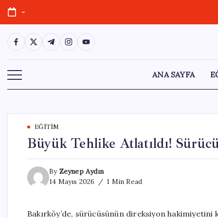
Skip
-
to
content
https://www.facebook.com/
https://twitter.com/
https://t.me/
https://www.instagram.com/
https://youtube.com/
ANA SAYFA
E
EĞITIM
Büyük Tehlike Atlatıldı! Sürüc
By
Zeynep Aydın
14 Mayıs 2026
1 Min Read
Bakırköy’de, sürücüsünün direksiyon hakimiyetini