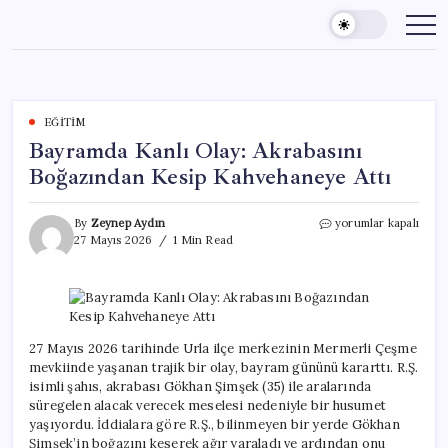
Skip
to
content
EĞITIM
Bayramda Kanlı Olay: Akrabasını
Boğazından Kesip Kahvehaneye Attı
Bayramda
By
Zeynep Aydın
yorumlar kapalı
Kanlı
27 Mayıs 2026
1 Min Read
Olay:
Akrabasını
Boğazından
Kesip
Kahvehaneye
Attı
27 Mayıs 2026 tarihinde Urla ilçe merkezinin Mermerli Çeşme
için
mevkiinde yaşanan trajik bir olay, bayram gününü kararttı. R.Ş.
isimli şahıs, akrabası Gökhan Şimşek (35) ile aralarında
süregelen alacak verecek meselesi nedeniyle bir husumet
yaşıyordu. İddialara göre R.Ş., bilinmeyen bir yerde Gökhan
Şimşek’in boğazını keserek ağır yaraladı ve ardından onu