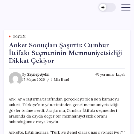
Skip
to
content
EĞITIM
Anket Sonuçları Şaşırttı: Cumhur
İttifakı Seçmeninin Memnuniyetsizliği
Dikkat Çekiyor
Anket
By
Zeynep Aydın
yorumlar kapalı
Sonuçları
17 Mayıs 2026
1 Min Read
Şaşırttı:
Cumhur
İttifakı
Ank-Ar Araştırma tarafından gerçekleştirilen son kamuoyu
Seçmeninin
anketi, Türkiye’nin yönetiminden genel memnuniyetsizliği
Memnuniyetsizliği
Dikkat
gözler önüne serdi. Araştırma, Cumhur İttifakı seçmenleri
Çekiyor
arasında da kayda değer bir memnuniyetsizlik oranı
için
bulunduğunu ortaya koydu.
Ankette, katılımcılara “Türkiye genel olarak nasıl yönetiliyor?”