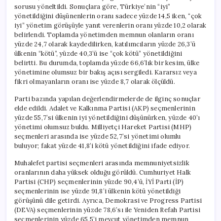
sorusu yöneltildi. Sonuçlara göre, Türkiye’nin “iyi”
yönetildiğini düşünenlerin oranı sadece yüzde 14,5 iken, “çok
iyi” yönetim görüşüyle yanıt verenlerin oranı yüzde 10,2 olarak
belirlendi. Toplamda yönetimden memnun olanların oranı
yüzde 24,7 olarak kaydedilirken, katılımcıların yüzde 26,3’ü
ülkenin “kötü”, yüzde 40,3’ü ise “çok kötü” yönetildiğini
belirtti. Bu durumda, toplamda yüzde 66,6’lık bir kesim, ülke
yönetimine olumsuz bir bakış açısı sergiledi. Kararsız veya
fikri olmayanların oranı ise yüzde 8,7 olarak ölçüldü.
Parti bazında yapılan değerlendirmelerde de ilginç sonuçlar
elde edildi. Adalet ve Kalkınma Partisi (AKP) seçmenlerinin
yüzde 55,7’si ülkenin iyi yönetildiğini düşünürken, yüzde 40’ı
yönetimi olumsuz buldu. Milliyetçi Hareket Partisi (MHP)
seçmenleri arasında ise yüzde 52,7’si yönetimi olumlu
buluyor; fakat yüzde 41,8’i kötü yönetildiğini ifade ediyor.
Muhalefet partisi seçmenleri arasında memnuniyetsizlik
oranlarının daha yüksek olduğu görüldü. Cumhuriyet Halk
Partisi (CHP) seçmenlerinin yüzde 90,4’ü, İYİ Parti (İP)
seçmenlerinin ise yüzde 91,8’i ülkenin kötü yönetildiği
görüşünü dile getirdi. Ayrıca, Demokrasi ve Progress Partisi
(DEVA) seçmenlerinin yüzde 78,6’sı ile Yeniden Refah Partisi
seçmenlerinin yüzde 65,5’i mevcut yönetimden memnun