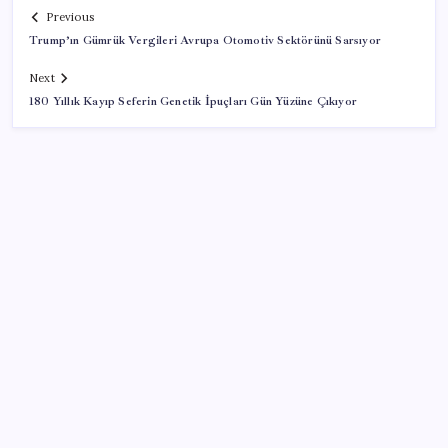
Previous
Trump’ın Gümrük Vergileri Avrupa Otomotiv Sektörünü Sarsıyor
Next
180 Yıllık Kayıp Seferin Genetik İpuçları Gün Yüzüne Çıkıyor
SON YAZILAR
Çin resti çekti, ABD şirketlerine kapıyı kapattı:
‘Başka seçeneğimiz kalmadı’
Diş çürüklerine mucize çözüm yolda