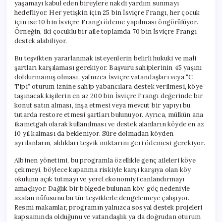
yaşamayı kabul eden bireylere nakdi yardım sunmayı
hedefliyor. Her yetişkin için 25 bin İsviçre Frangı, her çocuk
için ise 10 bin İsviçre Frangı ödeme yapılması öngörülüyor.
Örneğin, iki çocuklu bir aile toplamda 70 bin İsviçre Frangı
destek alabiliyor.
Bu teşvikten yararlanmak isteyenlerin belirli hukuki ve mali
şartları karşılaması gerekiyor. Başvuru sahiplerinin 45 yaşını
doldurmamış olması, yalnızca İsviçre vatandaşları veya “C
Tipi” oturum iznine sahip yabancılara destek verilmesi, köye
taşınacak kişilerin en az 200 bin İsviçre Frangı değerinde bir
konut satın alması, inşa etmesi veya mevcut bir yapıyı bu
tutarda restore etmesi şartları bulunuyor. Ayrıca, mülkün ana
ikametgah olarak kullanılması ve destek alanların köyde en az
10 yıl kalması da bekleniyor. Süre dolmadan köyden
ayrılanların, aldıkları teşvik miktarını geri ödemesi gerekiyor.
Albinen yönetimi, bu programla özellikle genç aileleri köye
çekmeyi, böylece kapanma riskiyle karşı karşıya olan köy
okulunu açık tutmayı ve yerel ekonomiyi canlandırmayı
amaçlıyor. Dağlık bir bölgede bulunan köy, göç nedeniyle
azalan nüfusunu bu tür teşviklerle dengelemeye çalışıyor.
Resmi makamlar, programın yalnızca sosyal destek projeleri
kapsamında olduğunu ve vatandaşlık ya da doğrudan oturum