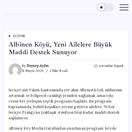
Skip
to
content
EĞITIM
Albinen Köyü, Yeni Ailelere Büyük
Maddi Destek Sunuyor
Albinen
By
Zeynep Aydın
yorumlar kapalı
Köyü,
11 Mayıs 2026
1 Min Read
Yeni
Ailelere
Büyük
İsviçre’nin Valais kantonunda yer alan Albinen köyü, nüfusunu
Maddi
artırmak ve bölgesel canlılığı yeniden sağlamak amacıyla
Destek
Sunuyor
cesur bir yerleşim teşvik programı başlattı. Bu program
için
kapsamında, belirli koşulları yerine getiren ailelere 70 bin
İsviçre Frangı’na (yaklaşık 4 milyon lira) kadar maddi destek
sağlanıyor.
Albinen Köy Meclisi tarafından onaylanan program, köyde