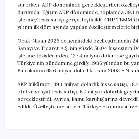
sürerken, AKP döneminde gerçekleştirilen özelleşt
durumda. Eğitim AKP döneminde, toplamda 39.1 milya
işletme/tesis satışı gerçekleştirildi. CHP TBMM 
yılının ilk dört ayında yapılan özelleştirmelerle bi
Ocak-Nisan 2026 dönemindeki özelleştirmenin 24.7
Sanayi ve Ticaret A.Ş.’nin yüzde 56.04 hissesinin Do
işletme tesislerinden, 127.4 milyon doları ise gay
Türkiye’nin gündemine girdiği 1986 yılından bu yana
Bu rakamın 65.6 milyar dolarlık kısmı 2003 – Nisa
AKP hükümeti, 39.1 milyar dolarlık hisse satışı, 18.4
otel ve sosyal tesis satışı, 6.7 milyar dolarlık gayri
gerçekleştirdi. Ayrıca, kamu kuruluşlarına devredil
edildi. Özelleştirme süreci, Türkiye ekonomisi üz