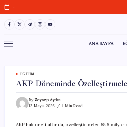
Skip
-
to
content
https://www.facebook.com/
https://twitter.com/
https://t.me/
https://www.instagram.com/
https://youtube.com/
ANA SAYFA
E
EĞITIM
AKP Döneminde Özelleştirmeler
By
Zeynep Aydın
12 Mayıs 2026
1 Min Read
AKP hükümeti altında, özelleştirmeler 65.6 milyar 