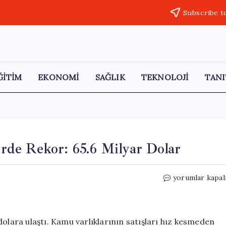
Subscribe t
ĞİTİM
EKONOMİ
SAĞLIK
TEKNOLOJİ
TANI
de Rekor: 65.6 Milyar Dolar
AKP
yorumlar kapal
Döneminde
Özelleştirmele
Rekor:
65.6
dolara ulaştı. Kamu varlıklarının satışları hız kesmeden