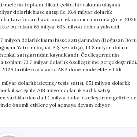
Milyar
irmelerin toplamı dikkat çekici bir rakama ulaşmış
Dolar
r dolarlık hisse satışı ile 18.4 milyar dolarlık
için
Grubu tarafından hazırlanan ekonomi raporuna göre, 2026
rlikte bu rakam 65 milyar 635 milyon dolara yükseldi.
 milyon dolarlık kısmı hisse satışlarından (Doğusan Boru
ğusan Yatırım İnşaat A.Ş.’ye satışı), 13.8 milyon doları
rimenkul satışlarından kaynaklandı. Özelleştirmenin
 toplam 73.7 milyar dolarlık özelleştirme gerçekleştirildi
n 2026 tarihleri arasında AKP döneminde elde edildi.
 milyar dolarlık işletme/tesis satışı, 651 milyon dolarlık
menkul satışı ile 708 milyon dolarlık varlık satışı
en varlıklardan da 1.1 milyar dolar özelleştirme geliri elde
erinde önemli etkilere yol açmaya devam ediyor.