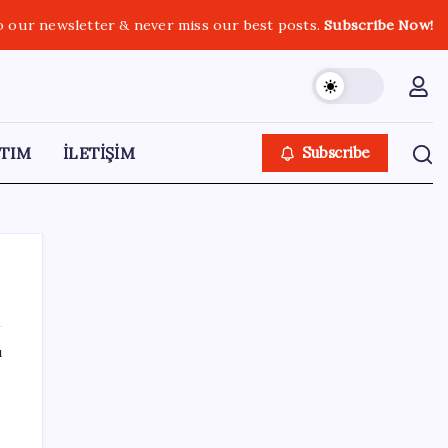
o our newsletter & never miss our best posts.
Subscribe Now!
TIM
İLETİŞİM
Subscribe
ı
SON YAZILAR
rde
Savunma Sanayiinde Kritik Hamle! TEI ve
TRMOTOR Birleşiyor