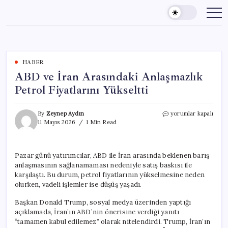
Skip
to
content
HABER
ABD ve İran Arasındaki Anlaşmazlık
Petrol Fiyatlarını Yükseltti
ABD
By
Zeynep Aydın
yorumlar kapalı
ve
11 Mayıs 2026
1 Min Read
İran
Arasındaki
Anlaşmazlık
Pazar günü yatırımcılar, ABD ile İran arasında beklenen barış
Petrol
anlaşmasının sağlanamaması nedeniyle satış baskısı ile
Fiyatlarını
Yükseltti
karşılaştı. Bu durum, petrol fiyatlarının yükselmesine neden
için
olurken, vadeli işlemler ise düşüş yaşadı.
Başkan Donald Trump, sosyal medya üzerinden yaptığı
açıklamada, İran’ın ABD’nin önerisine verdiği yanıtı
“tamamen kabul edilemez” olarak nitelendirdi. Trump, İran’ın